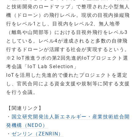
と技術開発のロードマップ」で整理された小型無人
機（ドローン）の飛行レベル。現状の目視内操縦飛
行をレベル1とし、目視内をレベル2、無人地帯
（離島や山間部等）における目視外飛行をレベル3
としている。レベル4が達成されると多数の自律飛
行するドローンが活躍する社会が実現するという。
※2 IoT推進ラボの第2回先進的IoTプロジェクト選
考会議「IoT Lab Selection」
IoTを活用した先進的で優れたプロジェクトを選定
し、官民合同による資金支援や規制等に関する支援
を行う会議。
【関連リンク】
・
国立研究開発法人新エネルギー・産業技術総合開
発機構（NEDO）
・
ゼンリン（ZENRIN）