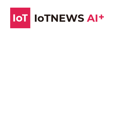
コ
ン
テ
ン
ツ
へ
ス
キ
ッ
プ