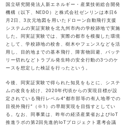
国立研究開発法人新エネルギー・産業技術総合開発
機構（以下、NEDO）と株式会社ゼンリンは本日6
月2日、3次元地図を用いたドローン自動飛行支援
システムの実証実験を北九州市内の学校跡地で実施
した。同実証実験では、実際の都市を模擬した環境
として、学校跡地の校舎、樹木やフェンスなどを活
用し、目的地までの基本飛行、障害物回避、バッテ
リー切れなどトラブル発生時の安全行動の3つのケ
ースを想定した検証を行ったという。
今後、同実証実験で得られた知見をもとに、システ
ムの改良を続け、2020年代頃からの実現目標が設
定されている飛行レベル4“都市部等の有人地帯での
目視外飛行”（※1）の早期実現を目指すとしてい
る。なお、同事業は、昨年の経済産業省およびIoT
推進ラボの第2回先進的IoTプロジェクト選考会議