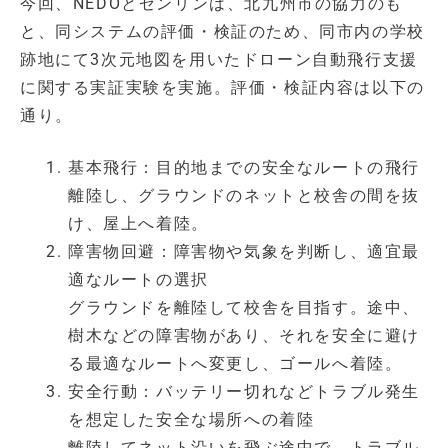
今回、NEDOとゼンリンは、北九州市の協力のも
と、同システムの評価・検証のため、同市内の学校
跡地にて3次元地図を用いたドローン自動飛行支援
に関する実証実験を実施。評価・検証内容は以下の
通り。
基本飛行：目的地までの安全なルートの飛行
離陸し、グラウンドのネットと校舎の間を抜
け、屋上へ着陸。
障害物回避：障害物や気象を判断し、適宜最
適なルートの選択
グラウンドを離陸して校舎を目指す。途中、
樹木などの障害物があり、それを安全に避け
る最適なルートへ変更し、ゴールへ着陸。
安全行動：バッテリー切れなどトラブル発生
を想定した安全な場所への着陸
離陸してネット沿いを飛ぶ途中で、トラブル