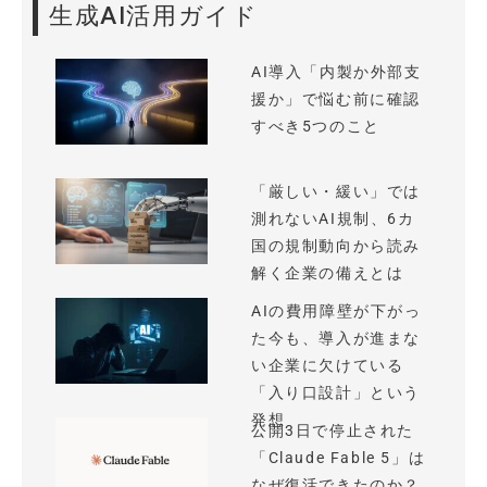
生成AI活用ガイド
AI導入「内製か外部支
援か」で悩む前に確認
すべき5つのこと
「厳しい・緩い」では
測れないAI規制、6カ
国の規制動向から読み
解く企業の備えとは
AIの費用障壁が下がっ
た今も、導入が進まな
い企業に欠けている
「入り口設計」という
発想
公開3日で停止された
「Claude Fable 5」は
なぜ復活できたのか？