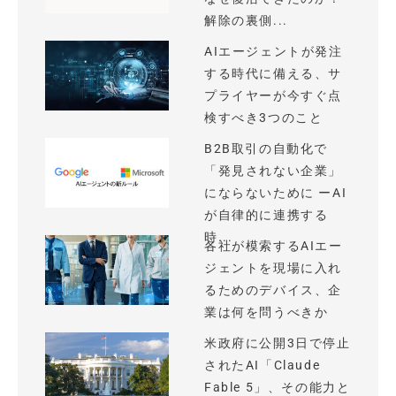
解除の裏側...
AIエージェントが発注
する時代に備える、サ
プライヤーが今すぐ点
検すべき3つのこと
B2B取引の自動化で
「発見されない企業」
にならないために ーAI
が自律的に連携する
時...
各社が模索するAIエー
ジェントを現場に入れ
るためのデバイス、企
業は何を問うべきか
米政府に公開3日で停止
されたAI「Claude
Fable 5」、その能力と