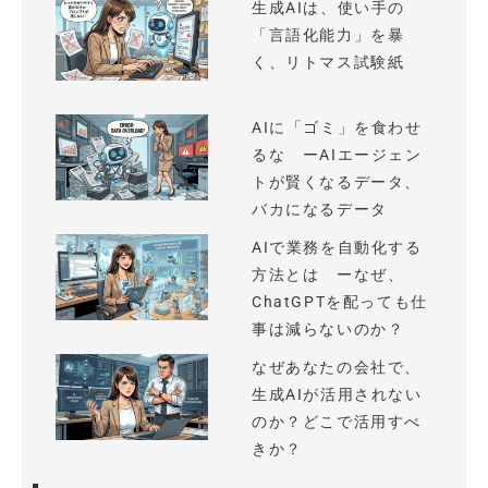
生成AIは、使い手の
「言語化能力」を暴
く、リトマス試験紙
AIに「ゴミ」を食わせ
るな ーAIエージェン
トが賢くなるデータ、
バカになるデータ
AIで業務を自動化する
方法とは ーなぜ、
ChatGPTを配っても仕
事は減らないのか？
なぜあなたの会社で、
生成AIが活用されない
のか？どこで活用すべ
きか？