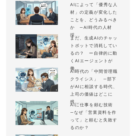
AIによって「優秀な人
材」の定義が変化した
ことを、どうみるべき
か —AI時代の人材
採...
まだ、生成AIのチャッ
トボットで消耗してい
るの？ ー自律的に動
くAIエージェントが
働...
AI時代の「中間管理職
クライシス」 —部下
がAIに相談する時代、
上司の価値はどこに
残...
AIに仕事を頼む技術
—なぜ「営業資料を作
って」と頼むと失敗す
るのか？