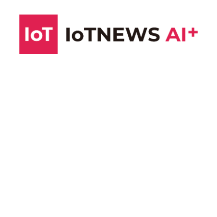
コ
ン
テ
ン
ツ
へ
ス
キ
ッ
プ