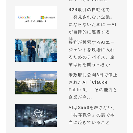
B2B取引の自動化で
「発見されない企業」
にならないために ーAI
が自律的に連携する
時...
各社が模索するAIエー
ジェントを現場に入れ
るためのデバイス、企
業は何を問うべきか
米政府に公開3日で停止
されたAI「Claude
Fable 5」、その能力と
企業が今...
AIはSaaSを殺さない、
「共存戦争」の裏で本
当に起きていること