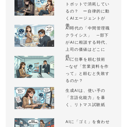
トボットで消耗してい
るの？ ー自律的に動
くAIエージェントが
働...
AI時代の「中間管理職
クライシス」 —部下
がAIに相談する時代、
上司の価値はどこに
残...
AIに仕事を頼む技術
—なぜ「営業資料を作
って」と頼むと失敗す
るのか？
生成AIは、使い手の
「言語化能力」を暴
く、リトマス試験紙
AIに「ゴミ」を食わせ