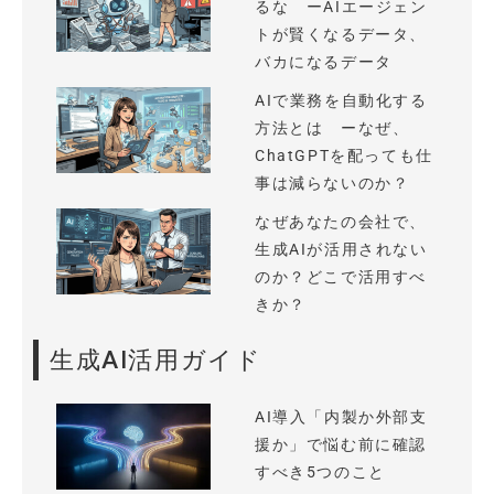
るな ーAIエージェン
トが賢くなるデータ、
バカになるデータ
AIで業務を自動化する
方法とは ーなぜ、
ChatGPTを配っても仕
事は減らないのか？
なぜあなたの会社で、
生成AIが活用されない
のか？どこで活用すべ
きか？
生成AI活用ガイド
AI導入「内製か外部支
援か」で悩む前に確認
すべき5つのこと