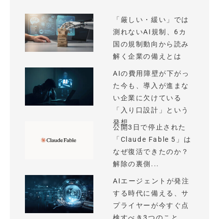
「厳しい・緩い」では
測れないAI規制、6カ
国の規制動向から読み
解く企業の備えとは
AIの費用障壁が下がっ
た今も、導入が進まな
い企業に欠けている
「入り口設計」という
発想
公開3日で停止された
「Claude Fable 5」は
なぜ復活できたのか？
解除の裏側...
AIエージェントが発注
する時代に備える、サ
プライヤーが今すぐ点
検すべき3つのこと