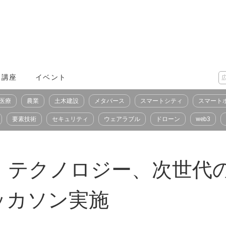
X講座
イベント
医療
農業
土木建設
メタバース
スマートシティ
スマート
要素技術
セキュリティ
ウェアラブル
ドローン
web3
・テクノロジー、次世代
ハッカソン実施