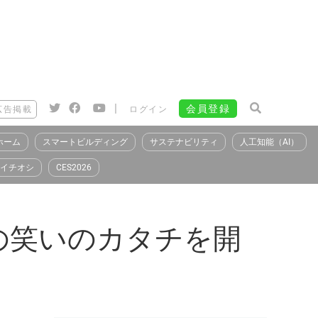
|
会員登録
広告掲載
ログイン
ホーム
スマートビルディング
サステナビリティ
人工知能（AI）
イチオシ
CES2026
の笑いのカタチを開