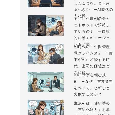
したことを、どうみ
るべきか —AI時代の
人材採...
まだ、生成AIのチャ
ットボットで消耗し
ているの？ ー自律
的に動くAIエージェ
ントが働...
AI時代の「中間管理
職クライシス」 —部
下がAIに相談する時
代、上司の価値はど
こに残...
AIに仕事を頼む技
術 —なぜ「営業資料
を作って」と頼むと
失敗するのか？
生成AIは、使い手の
「言語化能力」を暴