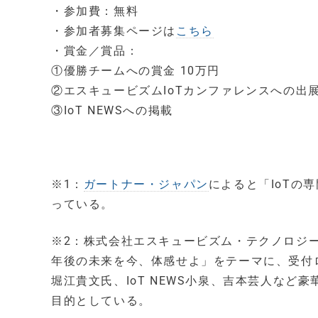
・参加費：無料
・参加者募集ページは
こちら
・賞金／賞品：
①優勝チームへの賞金 10万円
②エスキュービズムIoTカンファレンスへの出
③IoT NEWSへの掲載
※1：
ガートナー・ジャパン
によると「IoTの
っている。
※2：株式会社エスキュービズム・テクノロジ
年後の未来を今、体感せよ」をテーマに、受付ロ
堀江貴文氏、IoT NEWS小泉、吉本芸人など
目的としている。