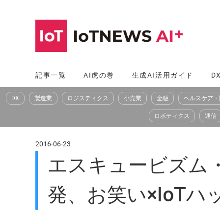
コ
ン
テ
ン
ツ
記事一覧
AI虎の巻
生成AI活用ガイド
D
へ
DX
製造業
ロジスティクス
小売業
金融
ヘルスケア・
ス
キ
ロボティクス
通信
ッ
プ
2016-06-23
エスキュービズム
発、お笑い×IoT