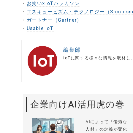
・
お笑い×IoTハッカソン
・
エスキュービズム・テクノロジー（S-cubism T
・
ガートナー（Gartner）
・
Usable IoT
編集部
IoTに関する様々な情報を取材
企業向けAI活用虎の巻
AIによって「優秀な
人材」の定義が変化