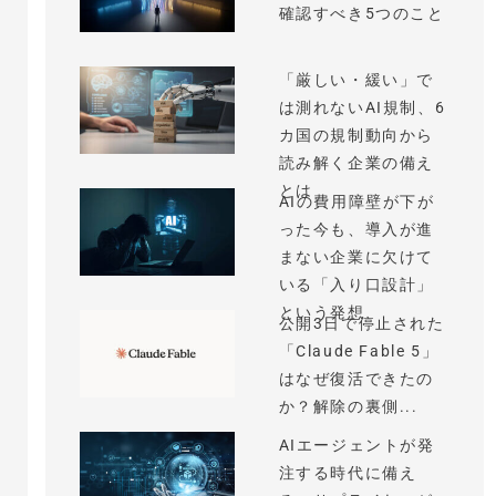
確認すべき5つのこと
「厳しい・緩い」で
は測れないAI規制、6
カ国の規制動向から
読み解く企業の備え
とは
AIの費用障壁が下が
った今も、導入が進
まない企業に欠けて
いる「入り口設計」
という発想
公開3日で停止された
「Claude Fable 5」
はなぜ復活できたの
か？解除の裏側...
AIエージェントが発
注する時代に備え