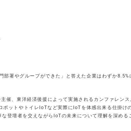
展
専門部署やグループができた」と答えた企業はわずか8.5%
ー主催、東洋経済後援によって実施されるカンファレンス
ボットやトイレIoTなど実際にIoTを体感出来る仕掛け
豪華な登壇者を交えながらIoTの未来について理解を深める