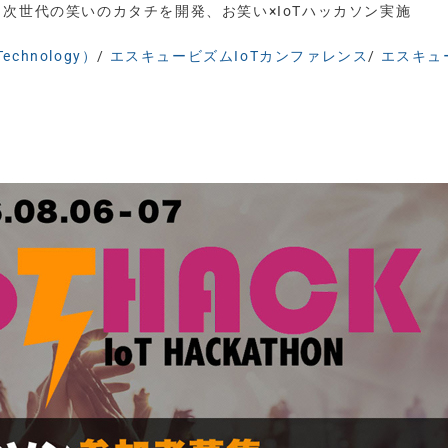
、次世代の笑いのカタチを開発、お笑い×IoTハッカソン実施
chnology）
/
エスキュービズムIoTカンファレンス
/
エスキュ
ン