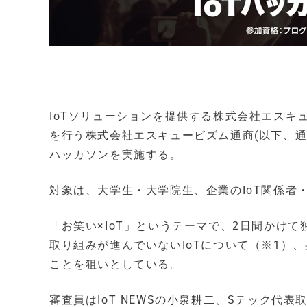
IoTソリューションを提供する株式会社エスキ
を行う株式会社エスキュービズム通商(以下、通商)は
ハッカソンを実施する。
対象は、大学生・大学院生、企業のIoT関係者
「お笑い×IoT」というテーマで、2日間かけ
取り組みが進んでいないIoTについて（※1）
ことを狙いとしている。
審査員はIoT NEWSの小泉耕二、Sテック代