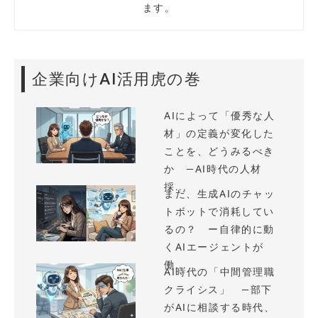
ます。
企業向けAI活用虎の巻
AIによって「優秀な人
材」の定義が変化した
ことを、どうみるべき
か —AI時代の人材
採...
まだ、生成AIのチャッ
トボットで消耗してい
るの？ ー自律的に動
くAIエージェントが
働...
AI時代の「中間管理職
クライシス」 —部下
がAIに相談する時代、