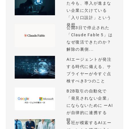
た今も、導入が進まな
い企業に欠けている
「入り口設計」という
発想
公開3日で停止された
「Claude Fable 5」は
なぜ復活できたのか？
解除の裏側...
AIエージェントが発注
する時代に備える、サ
プライヤーが今すぐ点
検すべき3つのこと
B2B取引の自動化で
「発見されない企業」
にならないために ーAI
が自律的に連携する
時...
各社が模索するAIエー