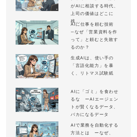
がAIに相談する時代、
上司の価値はどこに
残...
AIに仕事を頼む技術
—なぜ「営業資料を作
って」と頼むと失敗す
るのか？
生成AIは、使い手の
「言語化能力」を暴
く、リトマス試験紙
AIに「ゴミ」を食わせ
るな ーAIエージェン
トが賢くなるデータ、
バカになるデータ
AIで業務を自動化する
方法とは ーなぜ、