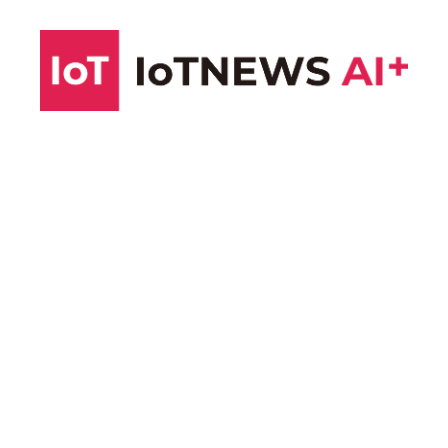
コ
ン
テ
ン
ツ
へ
ス
キ
ッ
プ