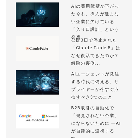
AIの費用障壁が下がっ
た今も、導入が進まな
い企業に欠けている
「入り口設計」という
発想
公開3日で停止された
「Claude Fable 5」は
なぜ復活できたのか？
解除の裏側...
AIエージェントが発注
する時代に備える、サ
プライヤーが今すぐ点
検すべき3つのこと
B2B取引の自動化で
「発見されない企業」
にならないために ーAI
が自律的に連携する