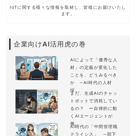
IoTに関する様々な情報を取材し、皆様にお届けいたし
ます。
企業向けAI活用虎の巻
AIによって「優秀な人
材」の定義が変化した
ことを、どうみるべき
か —AI時代の人材
採...
まだ、生成AIのチャッ
トボットで消耗してい
るの？ ー自律的に動
くAIエージェントが
働...
AI時代の「中間管理職
クライシス」 —部下