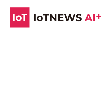
コ
ン
テ
ン
ツ
へ
ス
キ
ッ
プ