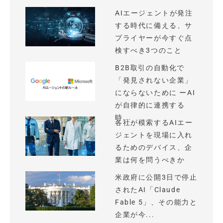
AIエージェントが発注
する時代に備える、サ
プライヤーが今すぐ点
検すべき3つのこと
B2B取引の自動化で
「発見されない企業」
にならないために ーAI
が自律的に連携する
時...
各社が模索するAIエー
ジェントを現場に入れ
るためのデバイス、企
業は何を問うべきか
米政府に公開3日で停止
されたAI「Claude
Fable 5」、その能力と
企業が今...