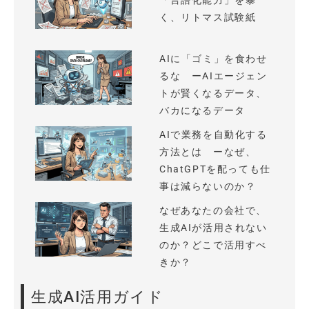
「言語化能力」を暴
く、リトマス試験紙
AIに「ゴミ」を食わせ
るな ーAIエージェン
トが賢くなるデータ、
バカになるデータ
AIで業務を自動化する
方法とは ーなぜ、
ChatGPTを配っても仕
事は減らないのか？
なぜあなたの会社で、
生成AIが活用されない
のか？どこで活用すべ
きか？
生成AI活用ガイド