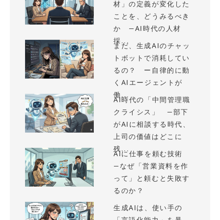
材」の定義が変化した
ことを、どうみるべき
か —AI時代の人材
採...
まだ、生成AIのチャッ
トボットで消耗してい
るの？ ー自律的に動
くAIエージェントが
働...
AI時代の「中間管理職
クライシス」 —部下
がAIに相談する時代、
上司の価値はどこに
残...
AIに仕事を頼む技術
—なぜ「営業資料を作
って」と頼むと失敗す
るのか？
生成AIは、使い手の