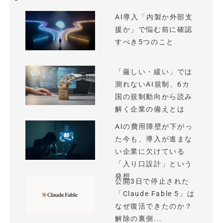
AI導入「内製か外部支
援か」で悩む前に確認
すべき5つのこと
「厳しい・緩い」では
測れないAI規制、6カ
国の規制動向から読み
解く企業の備えとは
AIの費用障壁が下がっ
た今も、導入が進まな
い企業に欠けている
「入り口設計」という
発想
公開3日で停止された
「Claude Fable 5」は
なぜ復活できたのか？
解除の裏側...