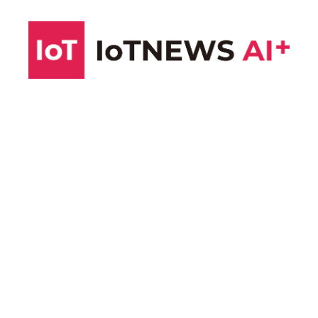
コ
ン
テ
ン
ツ
へ
ス
キ
ッ
プ