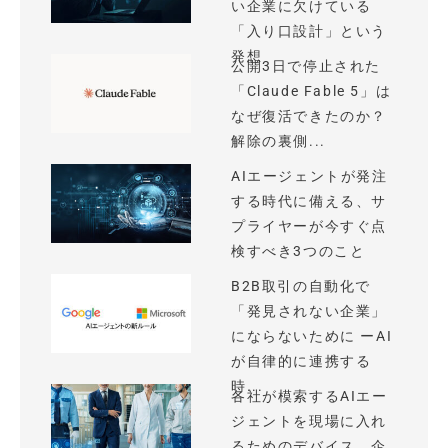
い企業に欠けている
「入り口設計」という
発想
公開3日で停止された
「Claude Fable 5」は
なぜ復活できたのか？
解除の裏側...
AIエージェントが発注
する時代に備える、サ
プライヤーが今すぐ点
検すべき3つのこと
B2B取引の自動化で
「発見されない企業」
にならないために ーAI
が自律的に連携する
時...
各社が模索するAIエー
ジェントを現場に入れ
るためのデバイス、企