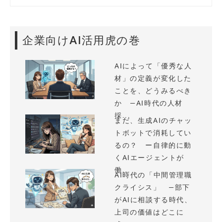
企業向けAI活用虎の巻
AIによって「優秀な人
材」の定義が変化した
ことを、どうみるべき
か —AI時代の人材
採...
まだ、生成AIのチャッ
トボットで消耗してい
るの？ ー自律的に動
くAIエージェントが
働...
AI時代の「中間管理職
クライシス」 —部下
がAIに相談する時代、
上司の価値はどこに