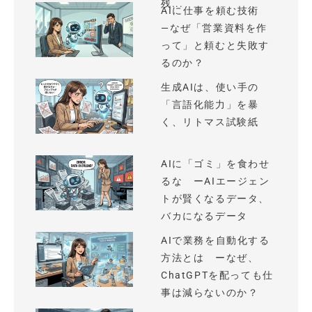
残...
AIに仕事を頼む技術
—なぜ「営業資料を作
って」と頼むと失敗す
るのか？
生成AIは、使い手の
「言語化能力」を暴
く、リトマス試験紙
AIに「ゴミ」を食わせ
るな ーAIエージェン
トが賢くなるデータ、
バカになるデータ
AIで業務を自動化する
方法とは ーなぜ、
ChatGPTを配っても仕
事は減らないのか？