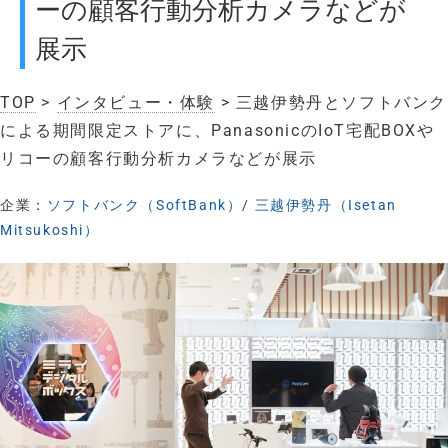
ーの顧客行動分析カメラなどが
展示
TOP
>
インタビュー・体験
> 三越伊勢丹とソフトバンク
による期間限定ストアに、PanasonicのIoT宅配BOXや
リコーの顧客行動分析カメラなどが展示
企業：
ソフトバンク（SoftBank）
/
三越伊勢丹（Isetan
Mitsukoshi）