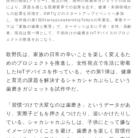
自分の病気(アトピー)、祖父の死、海外の医療系ガジェットの出現
により、課題を感じる医療業界での起業を志す。健康・未病領域か
らの起業を目指す。SWTなどのスタートアップイベントへ参加
し、海外発の第1回StartupLeadershipTokyoの卒業生。事業テー
マは『家族の健康と教育』で、ターゲットは主に子供・女性・高齢
者。現在は第一弾として、子供向けの歯磨きIoTデバイスのプロジ
ェクトの推進をおこなう。
歌野氏は、家族の日常の辛いことを楽しく変えるた
めのプロジェクトを推進し、女性視点で生活に密着
したIoTデバイスを作っている。その第1弾は、健康
と育児の課題を解決するシャカシャカぶらしという
歯磨きガジェットを試作中だ。
「習慣づけで大変なのは歯磨き」というデータがあ
り、実際子どもを押さえつけたり、追いかけたりし
ている。シャカシャカぶらしは、子供にとって嫌な
イメージがつくことを避け、歯磨きを楽しく習慣付