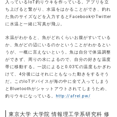
入っているIoT釣りウキを作っている。アプリを立
ち上げると繋がり、水温をはかることができ、釣れ
た魚のサイズなどを入力するとFacebookやTwitter
に水温と一緒に写真が飛ぶ。
水温がわかると、魚がどれくらいお腹がすいている
か、魚がどの辺にいるのかということがわかるとい
うが、一概に言えないという。魚は自分で体温調整
ができず、周りの水によるので、自分の好きな温度
帯に移動する。一説によると0.03℃の温度もかぎわ
けて、4分後にはそれにともなった動きをするそう
だ。このIoTデバイスが海の中に全て入ってしまう
とBluetoothがシャットアウトされてしまうため、
釣りウキになっている。
http://afrel.pw/
東京大学 大学院 情報理工学系研究科 修