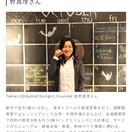
野真理さん
Temari(旧GameChanger) Founder 歌野真理さん
新卒で楽天(株)に入社し、楽天トラベルで新規営業を行う。国際開
発部ではエンジニアとして台湾・中国市場の立ち上げ、企画調査部
で内外の環境分析を行う(株)インテリジェンスに入社後は、サービ
スのリニューアル・新規企画・推進、Webマーケ業務に携わる。