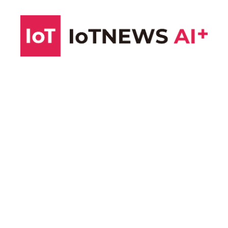
コ
ン
テ
ン
ツ
へ
ス
キ
ッ
プ