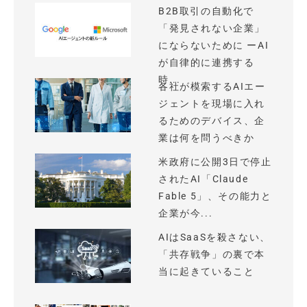
B2B取引の自動化で
「発見されない企業」
にならないために ーAI
が自律的に連携する
時...
各社が模索するAIエー
ジェントを現場に入れ
るためのデバイス、企
業は何を問うべきか
米政府に公開3日で停止
されたAI「Claude
Fable 5」、その能力と
企業が今...
AIはSaaSを殺さない、
「共存戦争」の裏で本
当に起きていること