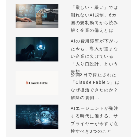
「厳しい・緩い」では
測れないAI規制、6カ
国の規制動向から読み
解く企業の備えとは
AIの費用障壁が下がっ
た今も、導入が進まな
い企業に欠けている
「入り口設計」という
発想
公開3日で停止された
「Claude Fable 5」は
なぜ復活できたのか？
解除の裏側...
AIエージェントが発注
する時代に備える、サ
プライヤーが今すぐ点
検すべき3つのこと