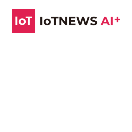
コ
ン
テ
ン
ツ
へ
ス
キ
ッ
プ