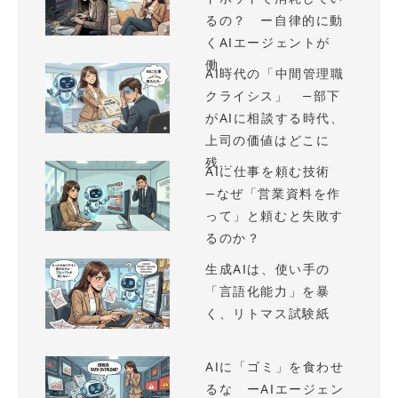
るの？ ー自律的に動
くAIエージェントが
働...
AI時代の「中間管理職
クライシス」 —部下
がAIに相談する時代、
上司の価値はどこに
残...
AIに仕事を頼む技術
—なぜ「営業資料を作
って」と頼むと失敗す
るのか？
生成AIは、使い手の
「言語化能力」を暴
く、リトマス試験紙
AIに「ゴミ」を食わせ
るな ーAIエージェン