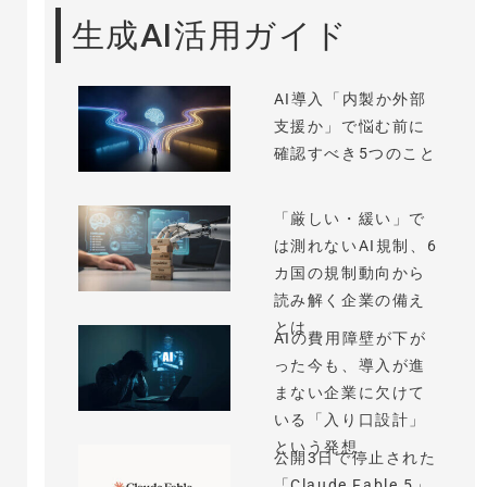
生成AI活用ガイド
AI導入「内製か外部
支援か」で悩む前に
確認すべき5つのこと
「厳しい・緩い」で
は測れないAI規制、6
カ国の規制動向から
読み解く企業の備え
とは
AIの費用障壁が下が
った今も、導入が進
まない企業に欠けて
いる「入り口設計」
という発想
公開3日で停止された
「Claude Fable 5」