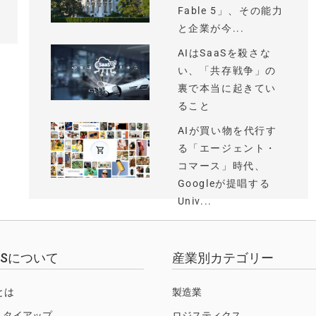
Fable 5」、その能力
と企業が今...
AIはSaaSを殺さな
い、「共存戦争」の
裏で本当に起きてい
ること
AIが買い物を代行す
る「エージェント・
コマース」時代、
Googleが提唱する
Univ...
EWSについて
産業別カテゴリー
Sとは
製造業
・タイアップ
ロジスティクス