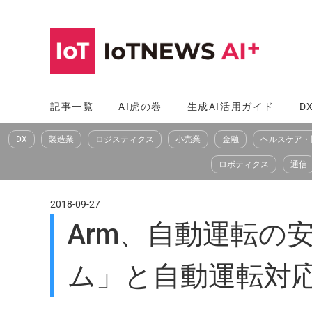
コ
ン
テ
ン
ツ
記事一覧
AI虎の巻
生成AI活用ガイド
D
へ
DX
製造業
ロジスティクス
小売業
金融
ヘルスケア・
ス
キ
ロボティクス
通信
ッ
プ
2018-09-27
Arm、自動運転の安全
ム」と自動運転対