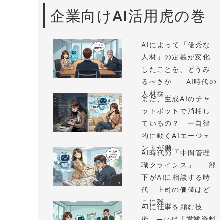
企業向けAI活用虎の巻
AIによって「優秀な
人材」の定義が変化
したことを、どうみ
るべきか —AI時代の
人材採...
まだ、生成AIのチャ
ットボットで消耗し
ているの？ ー自律
的に動くAIエージェ
ントが働...
AI時代の「中間管理
職クライシス」 —部
下がAIに相談する時
代、上司の価値はど
こに残...
AIに仕事を頼む技
術 —なぜ「営業資料