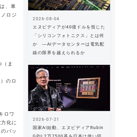
品は、車
クノロジ
2026-08-04
エヌビディアが40億ドルを投じた
「シリコンフォトニクス」とは何
か ―AIデータセンターは電気配
線の限界を越えられるか
つ（ま
ア）のロ
なキロワ
2026-07-21
電力化に
国家AI始動、エヌビディアRubin
力のパッ
GPU 2万7500基を日本は使い切