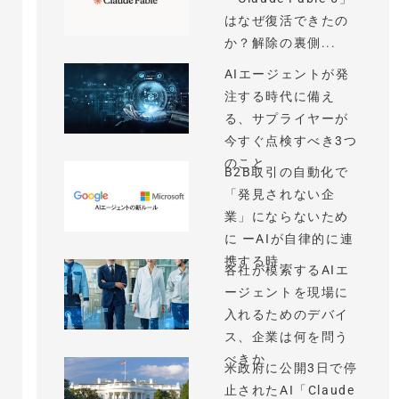
はなぜ復活できたの
か？解除の裏側...
AIエージェントが発
注する時代に備え
る、サプライヤーが
今すぐ点検すべき3つ
のこと
B2B取引の自動化で
「発見されない企
業」にならないため
に ーAIが自律的に連
携する時...
各社が模索するAIエ
ージェントを現場に
入れるためのデバイ
ス、企業は何を問う
べきか
米政府に公開3日で停
止されたAI「Claude