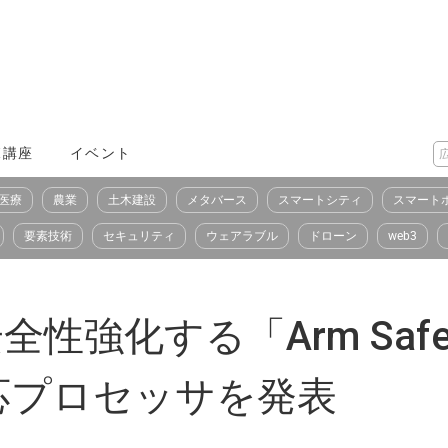
X講座
イベント
医療
農業
土木建設
メタバース
スマートシティ
スマート
要素技術
セキュリティ
ウェアラブル
ドローン
web3
性強化する「Arm Safet
応プロセッサを発表