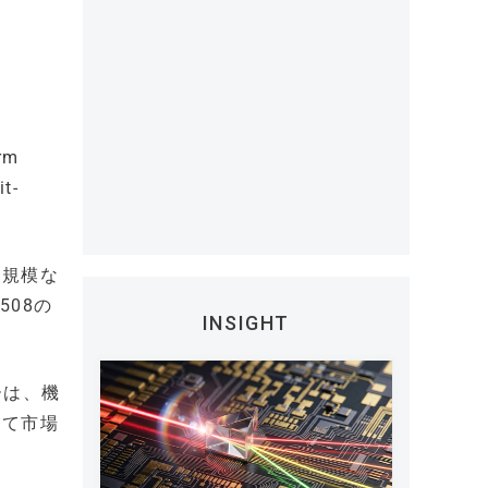
rm
t-
大規模な
508の
INSIGHT
ーは、機
して市場