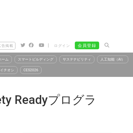
|
会員登録
広告掲載
ログイン
ホーム
スマートビルディング
サステナビリティ
人工知能（AI）
イチオシ
CES2026
y Readyプログラ