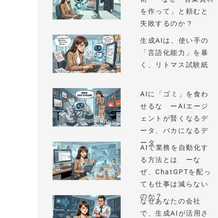
を作って」と頼むと
失敗するのか？
生成AIは、使い手の
「言語化能力」を暴
く、リトマス試験紙
AIに「ゴミ」を食わ
せるな ーAIエージ
ェントが賢くなるデ
ータ、バカになるデ
ータ
AIで業務を自動化す
る方法とは ーな
ぜ、ChatGPTを配っ
ても仕事は減らない
のか？
なぜあなたの会社
で、生成AIが活用さ