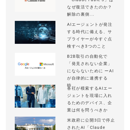
なぜ復活できたのか？
解除の裏側...
AIエージェントが発注
する時代に備える、サ
プライヤーが今すぐ点
検すべき3つのこと
B2B取引の自動化で
「発見されない企業」
にならないために ーAI
が自律的に連携する
時...
各社が模索するAIエー
ジェントを現場に入れ
るためのデバイス、企
業は何を問うべきか
米政府に公開3日で停止
されたAI「Claude