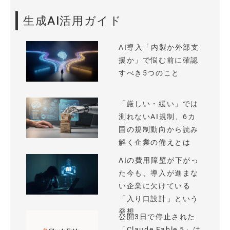
生成AI活用ガイド
AI導入「内製か外部支
援か」で悩む前に確認
すべき5つのこと
「厳しい・緩い」では
測れないAI規制、6カ
国の規制動向から読み
解く企業の備えとは
AIの費用障壁が下がっ
た今も、導入が進まな
い企業に欠けている
「入り口設計」という
発想
公開3日で停止された
「Claude Fable 5」は