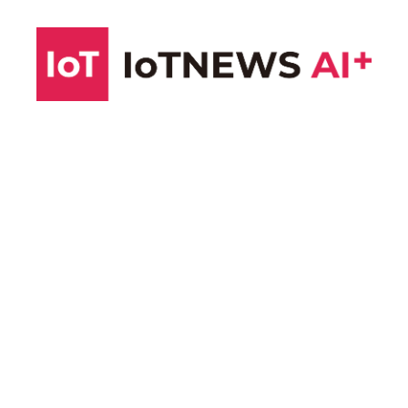
コ
ン
テ
ン
ツ
へ
ス
キ
ッ
プ