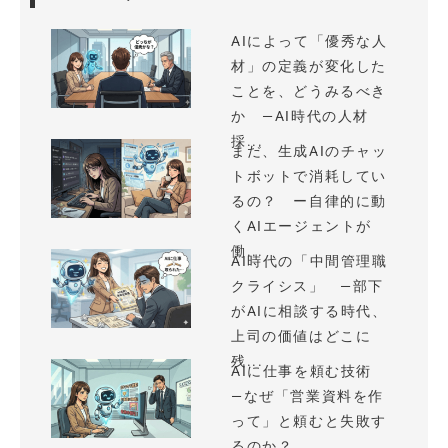
AIによって「優秀な人
材」の定義が変化した
ことを、どうみるべき
か —AI時代の人材
採...
まだ、生成AIのチャッ
トボットで消耗してい
るの？ ー自律的に動
くAIエージェントが
働...
AI時代の「中間管理職
クライシス」 —部下
がAIに相談する時代、
上司の価値はどこに
残...
AIに仕事を頼む技術
—なぜ「営業資料を作
って」と頼むと失敗す
るのか？