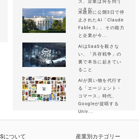
ス、企業は何を問う
べきか
米政府に公開3日で停
止されたAI「Claude
Fable 5」、その能力
と企業が今...
AIはSaaSを殺さな
い、「共存戦争」の
裏で本当に起きてい
ること
AIが買い物を代行す
る「エージェント・
コマース」時代、
Googleが提唱する
Univ...
EWSについて
産業別カテゴリー