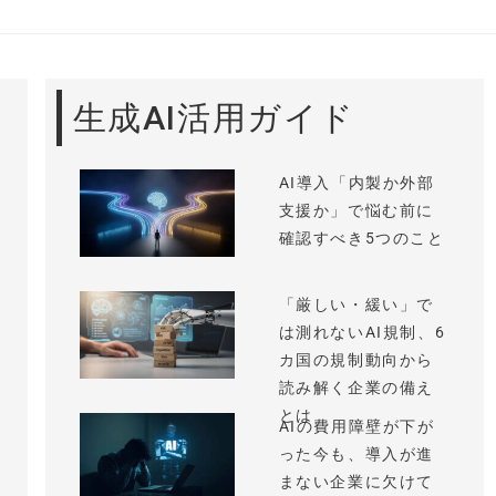
生成AI活用ガイド
AI導入「内製か外部
支援か」で悩む前に
確認すべき5つのこと
「厳しい・緩い」で
は測れないAI規制、6
カ国の規制動向から
読み解く企業の備え
とは
AIの費用障壁が下が
った今も、導入が進
まない企業に欠けて