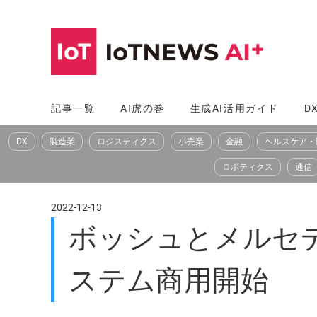
コ
ン
テ
ン
ツ
記事一覧
AI虎の巻
生成AI活用ガイド
D
へ
DX
製造業
ロジスティクス
小売業
金融
ヘルスケア・
ス
キ
ロボティクス
通信
ッ
プ
2022-12-13
ボッシュとメルセ
ステム商用開始