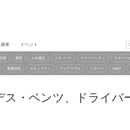
X講座
イベント
医療
農業
土木建設
メタバース
スマートシティ
スマート
要素技術
セキュリティ
ウェアラブル
ドローン
web3
デス・ベンツ、ドライバ