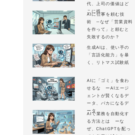
代、上司の価値はど
こに残...
AIに仕事を頼む技
術 —なぜ「営業資料
を作って」と頼むと
失敗するのか？
生成AIは、使い手の
「言語化能力」を暴
く、リトマス試験紙
AIに「ゴミ」を食わ
せるな ーAIエージ
ェントが賢くなるデ
ータ、バカになるデ
ータ
AIで業務を自動化す
る方法とは ーな
ぜ、ChatGPTを配っ