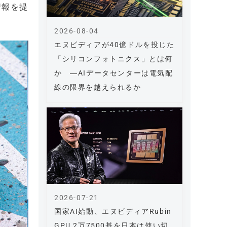
情報を提
2026-08-04
エヌビディアが40億ドルを投じた
「シリコンフォトニクス」とは何
か ―AIデータセンターは電気配
線の限界を越えられるか
2026-07-21
国家AI始動、エヌビディアRubin
GPU 2万7500基を日本は使い切