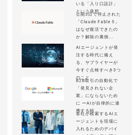
いる「入り口設計」
という発想
公開3日で停止された
「Claude Fable 5」
はなぜ復活できたの
か？解除の裏側...
AIエージェントが発
注する時代に備え
る、サプライヤーが
今すぐ点検すべき3つ
のこと
B2B取引の自動化で
「発見されない企
業」にならないため
に ーAIが自律的に連
携する時...
各社が模索するAIエ
ージェントを現場に
入れるためのデバイ