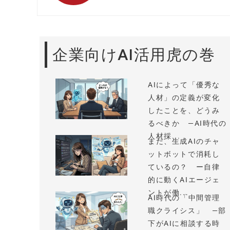
企業向けAI活用虎の巻
AIによって「優秀な
人材」の定義が変化
したことを、どうみ
るべきか —AI時代の
人材採...
まだ、生成AIのチャ
ットボットで消耗し
ているの？ ー自律
的に動くAIエージェ
ントが働...
AI時代の「中間管理
職クライシス」 —部
下がAIに相談する時