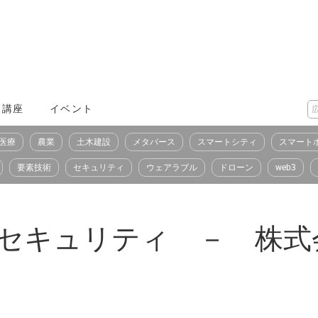
X講座
イベント
医療
農業
土木建設
メタバース
スマートシティ
スマート
要素技術
セキュリティ
ウェアラブル
ドローン
web3
のセキュリティ － 株