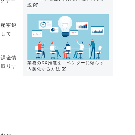
ッグデー
説
は秘密鍵
として
や課金情
業務のDX推進を、ベンダーに頼らず
り取りす
内製化する方法