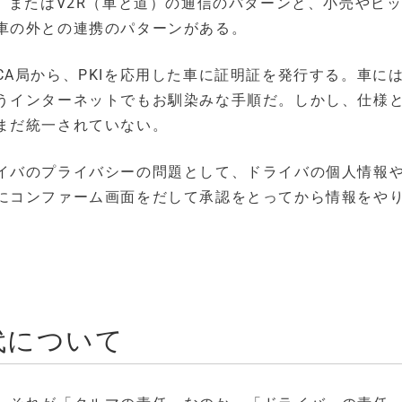
）またはV2R（車と道）の通信のパターンと、小売やビ
車の外との連携のパターンがある。
A局から、PKIを応用した車に証明証を発行する。車に
うインターネットでもお馴染みな手順だ。しかし、仕様
まだ統一されていない。
イバのプライバシーの問題として、ドライバの個人情報
にコンファーム画面をだして承認をとってから情報をや
代について