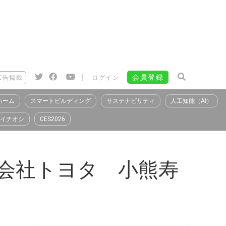
|
会員登録
広告掲載
ログイン
ホーム
スマートビルディング
サステナビリティ
人工知能（AI）
イチオシ
CES2026
式会社トヨタ 小熊寿