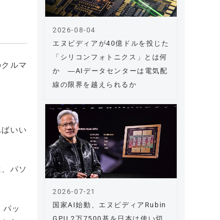
2026-08-04
エヌビディアが40億ドルを投じた
「シリコンフォトニクス」とは何
のクルマ
か ―AIデータセンターは電気配
線の限界を越えられるか
ればいい
は、パソ
2026-07-21
国家AI始動、エヌビディアRubin
、パッ
GPU 2万7500基を日本は使い切