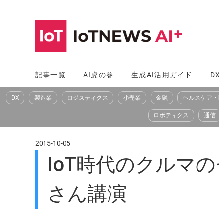
コ
ン
テ
ン
ツ
記事一覧
AI虎の巻
生成AI活用ガイド
D
へ
DX
製造業
ロジスティクス
小売業
金融
ヘルスケア・
ス
キ
ロボティクス
通信
ッ
プ
2015-10-05
IoT時代のクルマ
さん講演