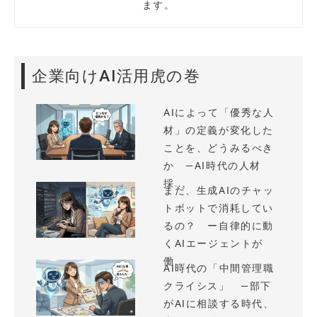
ます。
企業向けAI活用虎の巻
AIによって「優秀な人
材」の定義が変化した
ことを、どうみるべき
か —AI時代の人材
採...
まだ、生成AIのチャッ
トボットで消耗してい
るの？ ー自律的に動
くAIエージェントが
働...
AI時代の「中間管理職
クライシス」 —部下
がAIに相談する時代、