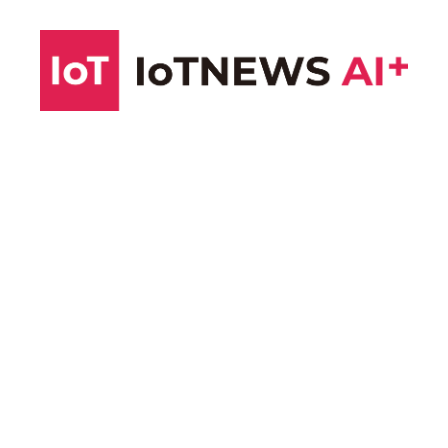
コ
ン
テ
ン
ツ
へ
ス
キ
ッ
プ