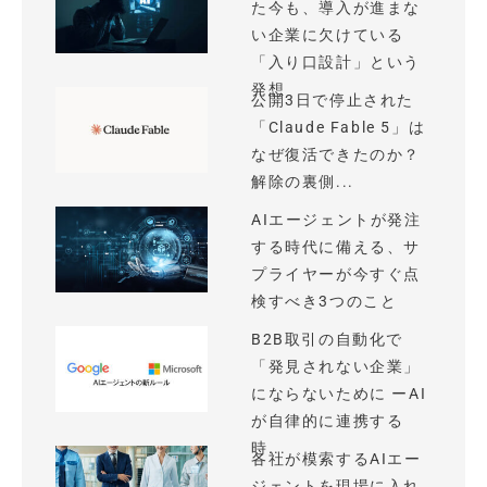
た今も、導入が進まな
い企業に欠けている
「入り口設計」という
発想
公開3日で停止された
「Claude Fable 5」は
なぜ復活できたのか？
解除の裏側...
AIエージェントが発注
する時代に備える、サ
プライヤーが今すぐ点
検すべき3つのこと
B2B取引の自動化で
「発見されない企業」
にならないために ーAI
が自律的に連携する
時...
各社が模索するAIエー
ジェントを現場に入れ