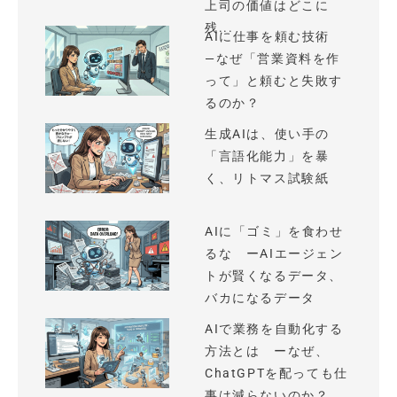
上司の価値はどこに
残...
AIに仕事を頼む技術
—なぜ「営業資料を作
って」と頼むと失敗す
るのか？
生成AIは、使い手の
「言語化能力」を暴
く、リトマス試験紙
AIに「ゴミ」を食わせ
るな ーAIエージェン
トが賢くなるデータ、
バカになるデータ
AIで業務を自動化する
方法とは ーなぜ、
ChatGPTを配っても仕
事は減らないのか？