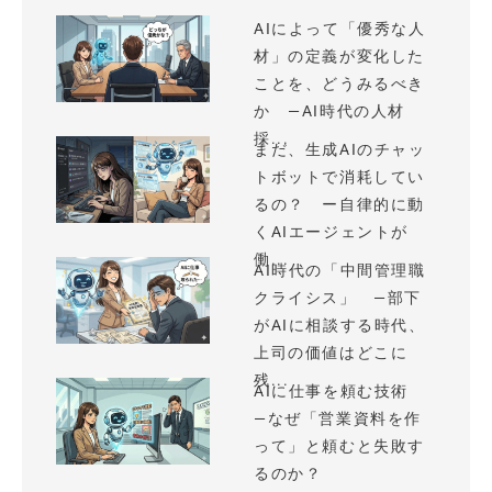
AIによって「優秀な人
材」の定義が変化した
ことを、どうみるべき
か —AI時代の人材
採...
まだ、生成AIのチャッ
トボットで消耗してい
るの？ ー自律的に動
くAIエージェントが
働...
AI時代の「中間管理職
クライシス」 —部下
がAIに相談する時代、
上司の価値はどこに
残...
AIに仕事を頼む技術
—なぜ「営業資料を作
って」と頼むと失敗す
るのか？