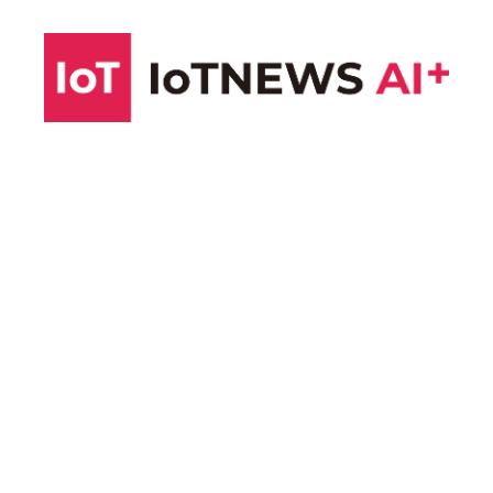
コ
ン
テ
ン
ツ
へ
ス
キ
ッ
プ