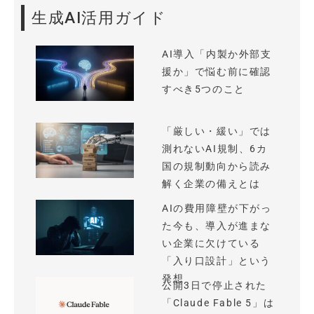
生成AI活用ガイド
AI導入「内製か外部支
援か」で悩む前に確認
すべき5つのこと
「厳しい・緩い」では
測れないAI規制、6カ
国の規制動向から読み
解く企業の備えとは
AIの費用障壁が下がっ
た今も、導入が進まな
い企業に欠けている
「入り口設計」という
発想
公開3日で停止された
「Claude Fable 5」は