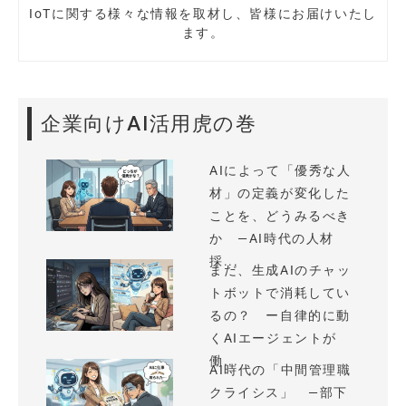
IoTに関する様々な情報を取材し、皆様にお届けいたし
ます。
企業向けAI活用虎の巻
AIによって「優秀な人
材」の定義が変化した
ことを、どうみるべき
か —AI時代の人材
採...
まだ、生成AIのチャッ
トボットで消耗してい
るの？ ー自律的に動
くAIエージェントが
働...
AI時代の「中間管理職
クライシス」 —部下