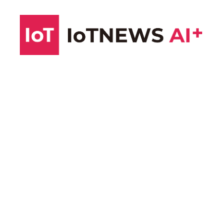
コ
ン
テ
ン
ツ
へ
ス
キ
ッ
プ