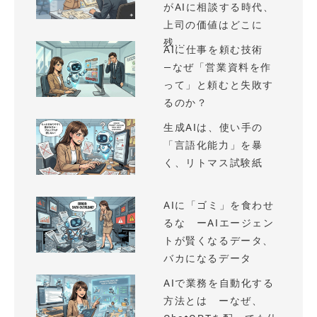
がAIに相談する時代、
上司の価値はどこに
残...
AIに仕事を頼む技術
—なぜ「営業資料を作
って」と頼むと失敗す
るのか？
生成AIは、使い手の
「言語化能力」を暴
く、リトマス試験紙
AIに「ゴミ」を食わせ
るな ーAIエージェン
トが賢くなるデータ、
バカになるデータ
AIで業務を自動化する
方法とは ーなぜ、