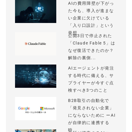
AIの費用障壁が下がっ
た今も、導入が進まな
い企業に欠けている
「入り口設計」という
発想
公開3日で停止された
「Claude Fable 5」は
なぜ復活できたのか？
解除の裏側...
AIエージェントが発注
する時代に備える、サ
プライヤーが今すぐ点
検すべき3つのこと
B2B取引の自動化で
「発見されない企業」
にならないために ーAI
が自律的に連携する
時...