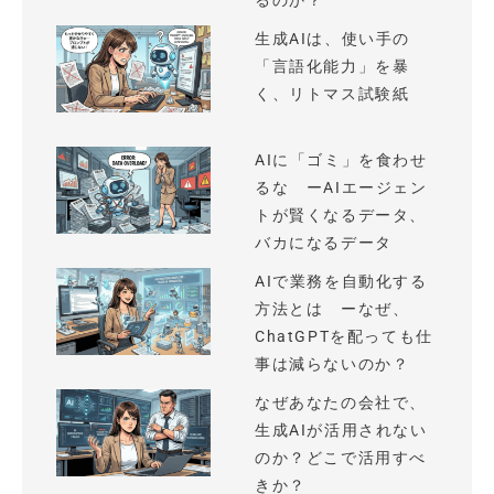
るのか？
生成AIは、使い手の
「言語化能力」を暴
く、リトマス試験紙
AIに「ゴミ」を食わせ
るな ーAIエージェン
トが賢くなるデータ、
バカになるデータ
AIで業務を自動化する
方法とは ーなぜ、
ChatGPTを配っても仕
事は減らないのか？
なぜあなたの会社で、
生成AIが活用されない
のか？どこで活用すべ
きか？