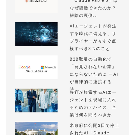
「Claude Fable 5」は
なぜ復活できたのか？
解除の裏側...
AIエージェントが発注
する時代に備える、サ
プライヤーが今すぐ点
検すべき3つのこと
B2B取引の自動化で
「発見されない企業」
にならないために ーAI
が自律的に連携する
時...
各社が模索するAIエー
ジェントを現場に入れ
るためのデバイス、企
業は何を問うべきか
米政府に公開3日で停止
されたAI「Claude