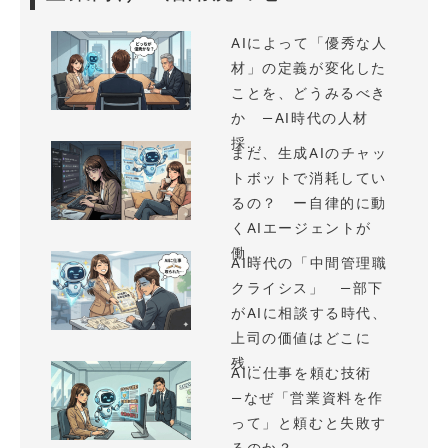
AIによって「優秀な人
材」の定義が変化した
ことを、どうみるべき
か —AI時代の人材
採...
まだ、生成AIのチャッ
トボットで消耗してい
るの？ ー自律的に動
くAIエージェントが
働...
AI時代の「中間管理職
クライシス」 —部下
がAIに相談する時代、
上司の価値はどこに
残...
AIに仕事を頼む技術
—なぜ「営業資料を作
って」と頼むと失敗す