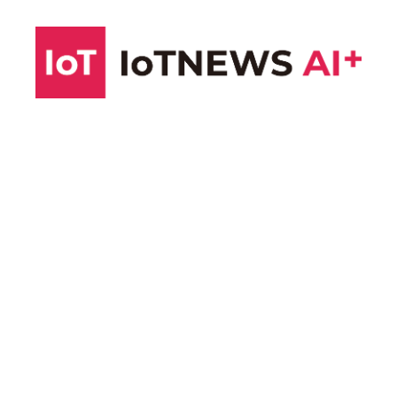
コ
ン
テ
ン
ツ
へ
ス
キ
ッ
プ