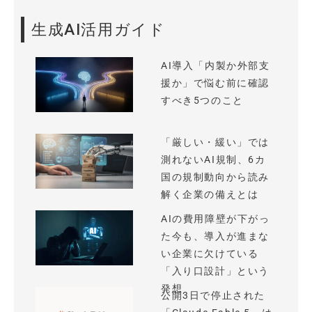
生成AI活用ガイド
AI導入「内製か外部支
援か」で悩む前に確認
すべき5つのこと
「厳しい・緩い」では
測れないAI規制、6カ
国の規制動向から読み
解く企業の備えとは
AIの費用障壁が下がっ
た今も、導入が進まな
い企業に欠けている
「入り口設計」という
発想
公開3日で停止された