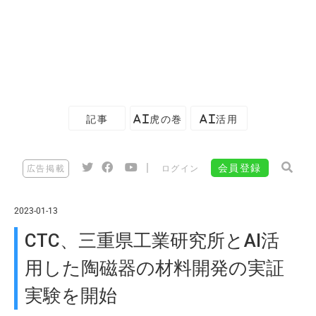
記事
AI虎の巻
AI活用
|
会員登録
広告掲載
ログイン
2023-01-13
CTC、三重県工業研究所とAI活
用した陶磁器の材料開発の実証
実験を開始