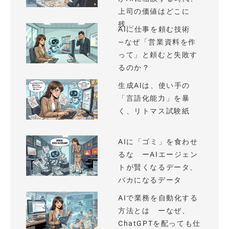
上司の価値はどこに
残...
AIに仕事を頼む技術
—なぜ「営業資料を作
って」と頼むと失敗す
るのか？
生成AIは、使い手の
「言語化能力」を暴
く、リトマス試験紙
AIに「ゴミ」を食わせ
るな ーAIエージェン
トが賢くなるデータ、
バカになるデータ
AIで業務を自動化する
方法とは ーなぜ、
ChatGPTを配っても仕