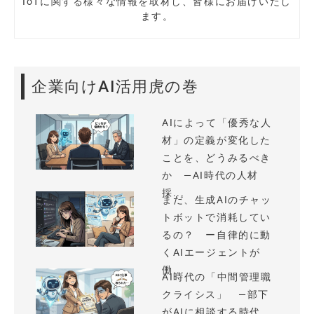
IoTに関する様々な情報を取材し、皆様にお届けいたし
ます。
企業向けAI活用虎の巻
AIによって「優秀な人
材」の定義が変化した
ことを、どうみるべき
か —AI時代の人材
採...
まだ、生成AIのチャッ
トボットで消耗してい
るの？ ー自律的に動
くAIエージェントが
働...
AI時代の「中間管理職
クライシス」 —部下
がAIに相談する時代、