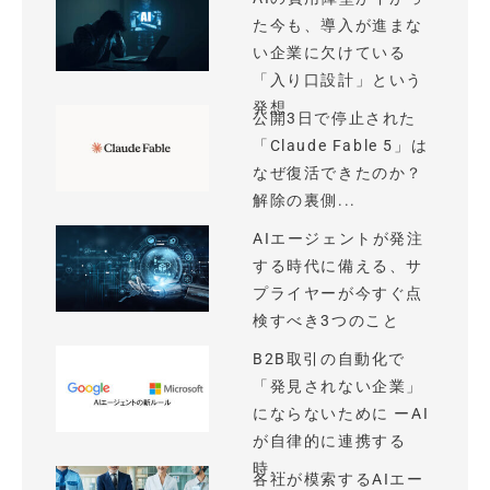
た今も、導入が進まな
い企業に欠けている
「入り口設計」という
発想
公開3日で停止された
「Claude Fable 5」は
なぜ復活できたのか？
解除の裏側...
AIエージェントが発注
する時代に備える、サ
プライヤーが今すぐ点
検すべき3つのこと
B2B取引の自動化で
「発見されない企業」
にならないために ーAI
が自律的に連携する
時...
各社が模索するAIエー