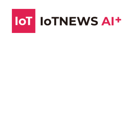
コ
ン
テ
ン
ツ
へ
ス
キ
ッ
プ