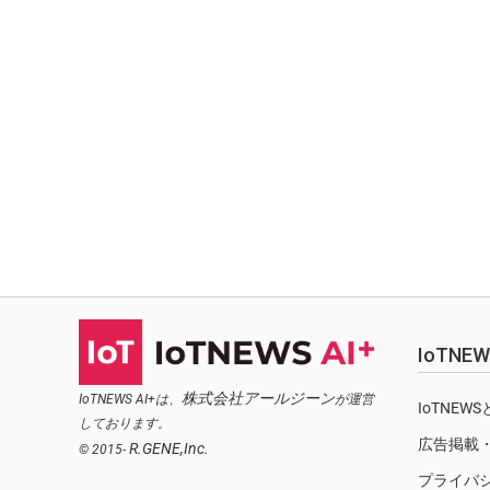
IoTN
株式会社アールジーン
IoTNEWS AI+は、
が運営
IoTNEW
しております。
広告掲載
R.GENE,Inc.
© 2015-
プライバ