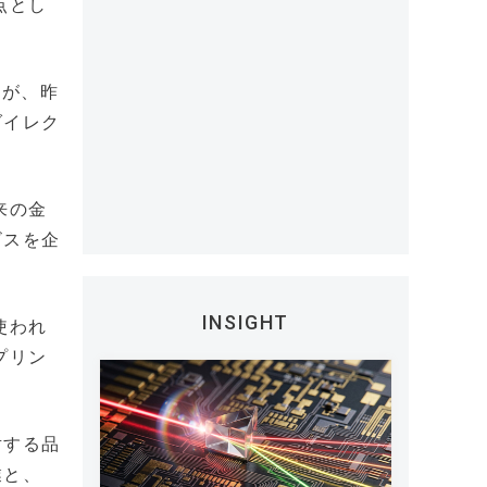
点とし
たが、昨
ダイレク
来の金
ビスを企
INSIGHT
使われ
プリン
対する品
業と、