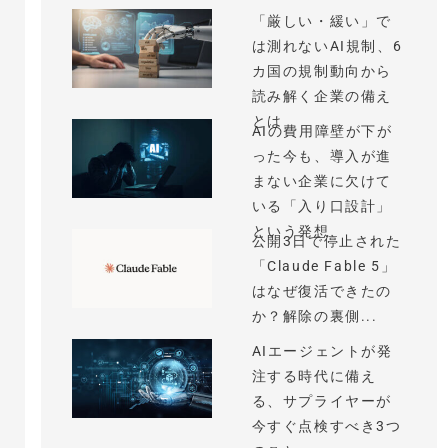
「厳しい・緩い」で
は測れないAI規制、6
カ国の規制動向から
読み解く企業の備え
とは
AIの費用障壁が下が
った今も、導入が進
まない企業に欠けて
いる「入り口設計」
という発想
公開3日で停止された
「Claude Fable 5」
はなぜ復活できたの
か？解除の裏側...
AIエージェントが発
注する時代に備え
る、サプライヤーが
今すぐ点検すべき3つ