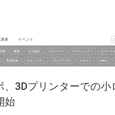
X講座
イベント
医療
農業
土木建設
メタバース
スマートシティ
スマート
要素技術
セキュリティ
ウェアラブル
ドローン
web3
ボ、3Dプリンターでの小
開始