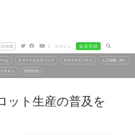
|
会員登録
広告掲載
ログイン
ホーム
スマートビルディング
サステナビリティ
人工知能（AI）
イチオシ
CES2026
ロット生産の普及を