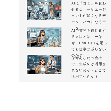
AIに「ゴミ」を食わ
せるな ーAIエージ
ェントが賢くなるデ
ータ、バカになるデ
ータ
AIで業務を自動化す
る方法とは ーな
ぜ、ChatGPTを配っ
ても仕事は減らない
のか？
なぜあなたの会社
で、生成AIが活用さ
れないのか？どこで
活用すべきか？