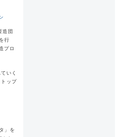
ン
製造団
を行
造プロ
れていく
ストップ
タ」を