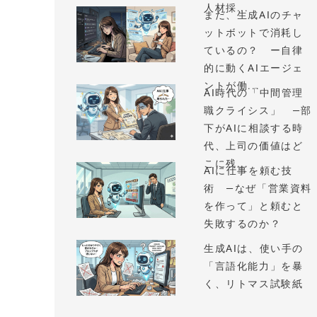
人材採...
まだ、生成AIのチャ
ットボットで消耗し
ているの？ ー自律
的に動くAIエージェ
ントが働...
AI時代の「中間管理
職クライシス」 —部
下がAIに相談する時
代、上司の価値はど
こに残...
AIに仕事を頼む技
術 —なぜ「営業資料
を作って」と頼むと
失敗するのか？
生成AIは、使い手の
「言語化能力」を暴
く、リトマス試験紙