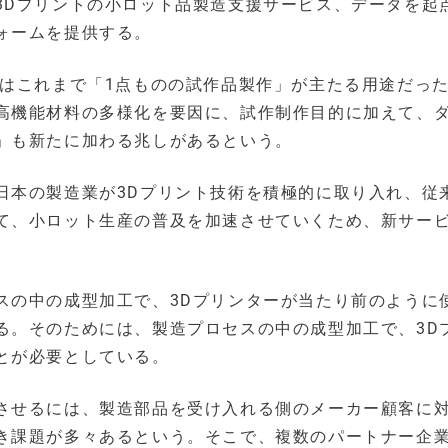
3Dプリントの小ロット品製造支援サービス、データを起
ォームを提供する。
造はこれまで「1点ものの試作品製作」が主たる用途だっ
高機能材料の多様化を要因に、試作制作目的に加えて、
」も新たに加わる兆しがあるという。
日本の製造業が3Dプリント技術を積極的に取り入れ、従
て、小ロット生産の普及を加速させていくため、新サー
スの中の成型加工で、3Dプリンターが当たり前のように
る。そのためには、製造プロセスの中の成型加工で、3D
とが必要としている。
させるには、製造部品を受け入れる側のメーカー顧客に
き課題が多々あるという。そこで、複数のパートナー企