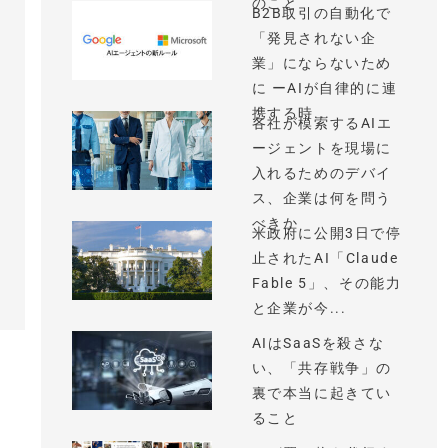
のこと
B2B取引の自動化で
「発見されない企
業」にならないため
に ーAIが自律的に連
携する時...
各社が模索するAIエ
ージェントを現場に
入れるためのデバイ
ス、企業は何を問う
べきか
米政府に公開3日で停
止されたAI「Claude
Fable 5」、その能力
と企業が今...
AIはSaaSを殺さな
い、「共存戦争」の
裏で本当に起きてい
ること