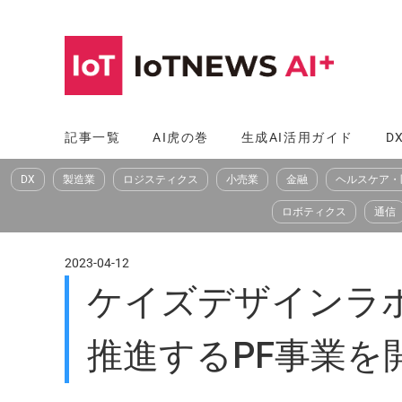
コ
ン
テ
ン
ツ
記事一覧
AI虎の巻
生成AI活用ガイド
D
へ
DX
製造業
ロジスティクス
小売業
金融
ヘルスケア・
ス
キ
ロボティクス
通信
ッ
プ
2023-04-12
ケイズデザインラ
推進するPF事業を