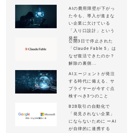
AIの費用障壁が下がっ
た今も、導入が進まな
い企業に欠けている
「入り口設計」という
発想
公開3日で停止された
「Claude Fable 5」は
なぜ復活できたのか？
解除の裏側...
AIエージェントが発注
する時代に備える、サ
プライヤーが今すぐ点
検すべき3つのこと
B2B取引の自動化で
「発見されない企業」
にならないために ーAI
が自律的に連携する