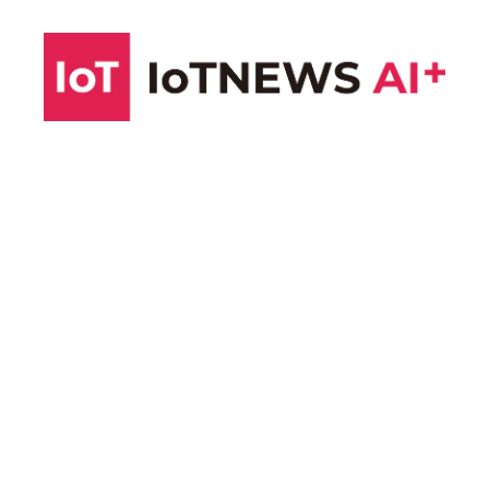
コ
ン
テ
ン
ツ
へ
ス
キ
ッ
プ