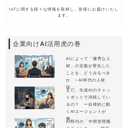
IoTに関する様々な情報を取材し、皆様にお届けいたし
ます。
企業向けAI活用虎の巻
AIによって「優秀な人
材」の定義が変化した
ことを、どうみるべき
か —AI時代の人材
採...
まだ、生成AIのチャッ
トボットで消耗してい
るの？ ー自律的に動
くAIエージェントが
働...
AI時代の「中間管理職