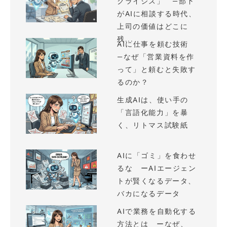
クライシス」 —部下
がAIに相談する時代、
上司の価値はどこに
残...
AIに仕事を頼む技術
—なぜ「営業資料を作
って」と頼むと失敗す
るのか？
生成AIは、使い手の
「言語化能力」を暴
く、リトマス試験紙
AIに「ゴミ」を食わせ
るな ーAIエージェン
トが賢くなるデータ、
バカになるデータ
AIで業務を自動化する
方法とは ーなぜ、