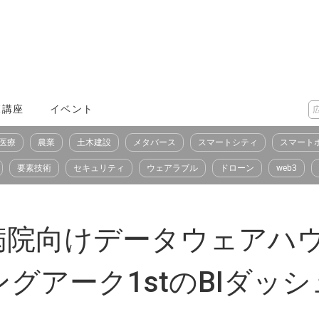
X講座
イベント
医療
農業
土木建設
メタバース
スマートシティ
スマート
要素技術
セキュリティ
ウェアラブル
ドローン
web3
院向けデータウェアハウス「
グアーク1stのBIダッ