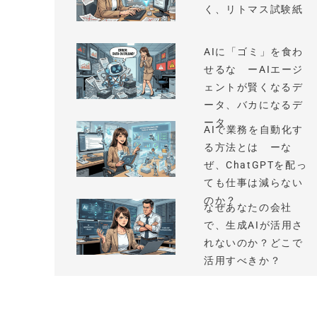
く、リトマス試験紙
AIに「ゴミ」を食わ
せるな ーAIエージ
ェントが賢くなるデ
ータ、バカになるデ
ータ
AIで業務を自動化す
る方法とは ーな
ぜ、ChatGPTを配っ
ても仕事は減らない
のか？
なぜあなたの会社
で、生成AIが活用さ
れないのか？どこで
活用すべきか？