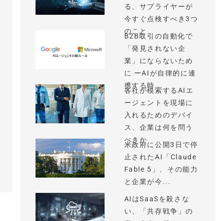
る、サプライヤーが
今すぐ点検すべき3つ
のこと
B2B取引の自動化で
「発見されない企
業」にならないため
に ーAIが自律的に連
携する時...
各社が模索するAIエ
ージェントを現場に
入れるためのデバイ
ス、企業は何を問う
べきか
米政府に公開3日で停
止されたAI「Claude
Fable 5」、その能力
と企業が今...
AIはSaaSを殺さな
い、「共存戦争」の