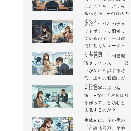
したことを、どうみ
るべきか —AI時代の
人材採...
まだ、生成AIのチャ
ットボットで消耗し
ているの？ ー自律
的に動くAIエージェ
ントが働...
AI時代の「中間管理
職クライシス」 —部
下がAIに相談する時
代、上司の価値はど
こに残...
AIに仕事を頼む技
術 —なぜ「営業資料
を作って」と頼むと
失敗するのか？
生成AIは、使い手の
「言語化能力」を暴