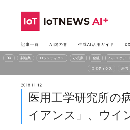
コ
ン
テ
ン
ツ
記事一覧
AI虎の巻
生成AI活用ガイド
D
へ
DX
製造業
ロジスティクス
小売業
金融
ヘルスケア・
ス
キ
ロボティクス
通信
ッ
プ
2018-11-12
医用工学研究所の病
イアンス」、ウイン