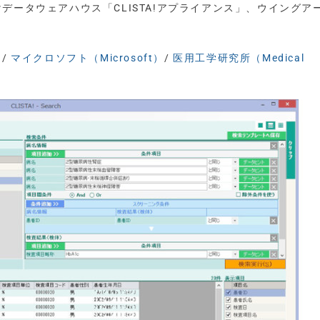
データウェアハウス「CLISTA!アプライアンス」、ウイングアー
）
/
マイクロソフト（Microsoft）
/
医用工学研究所（Medical