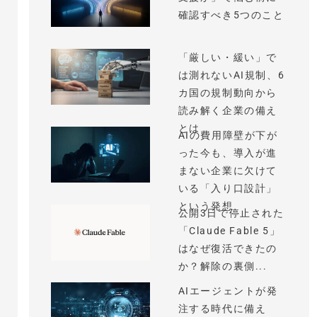
確認すべき5つのこと
「厳しい・緩い」で
は測れないAI規制、6
カ国の規制動向から
読み解く企業の備え
とは
AIの費用障壁が下が
った今も、導入が進
まない企業に欠けて
いる「入り口設計」
という発想
公開3日で停止された
「Claude Fable 5」
はなぜ復活できたの
か？解除の裏側...
AIエージェントが発
注する時代に備え