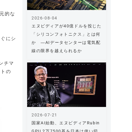
元的な
2026-08-04
エヌビディアが40億ドルを投じた
「シリコンフォトニクス」とは何
すぐにシ
か ―AIデータセンターは電気配
線の限界を越えられるか
ンチマ
フトの
2026-07-21
国家AI始動、エヌビディアRubin
GPU 2万7500基を日本は使い切