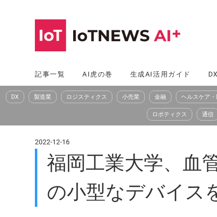
コ
ン
テ
ン
ツ
記事一覧
AI虎の巻
生成AI活用ガイド
D
へ
DX
製造業
ロジスティクス
小売業
金融
ヘルスケア・
ス
キ
ロボティクス
通信
ッ
プ
2022-12-16
福岡工業大学、血
の小型なデバイス