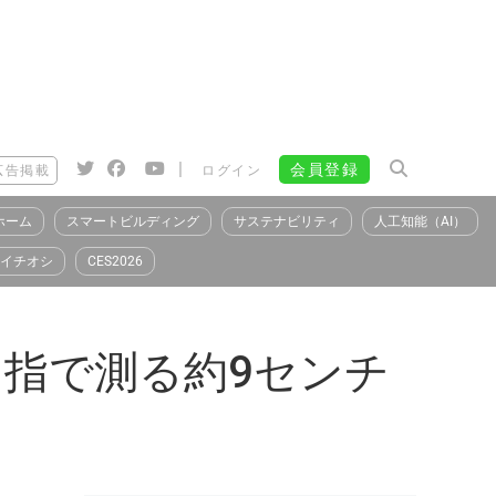
|
会員登録
広告掲載
ログイン
ホーム
スマートビルディング
サステナビリティ
人工知能（AI）
イチオシ
CES2026
指で測る約9センチ