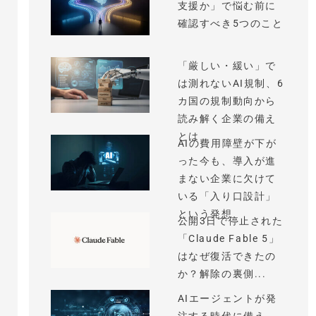
支援か」で悩む前に
確認すべき5つのこと
「厳しい・緩い」で
は測れないAI規制、6
カ国の規制動向から
読み解く企業の備え
とは
AIの費用障壁が下が
った今も、導入が進
まない企業に欠けて
いる「入り口設計」
という発想
公開3日で停止された
「Claude Fable 5」
はなぜ復活できたの
か？解除の裏側...
AIエージェントが発