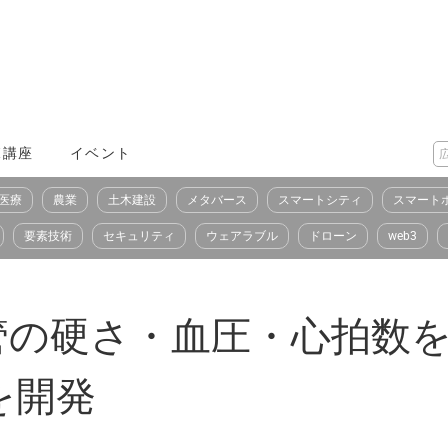
X講座
イベント
医療
農業
土木建設
メタバース
スマートシティ
スマート
要素技術
セキュリティ
ウェアラブル
ドローン
web3
管の硬さ・血圧・心拍数を
を開発