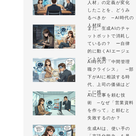
人材」の定義が変化
したことを、どうみ
るべきか —AI時代の
人材採...
まだ、生成AIのチャ
ットボットで消耗し
ているの？ ー自律
的に動くAIエージェ
ントが働...
AI時代の「中間管理
職クライシス」 —部
下がAIに相談する時
代、上司の価値はど
こに残...
AIに仕事を頼む技
術 —なぜ「営業資料
を作って」と頼むと
失敗するのか？
生成AIは、使い手の