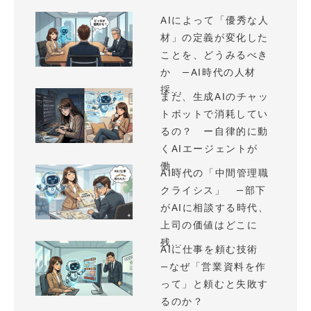
AIによって「優秀な人
材」の定義が変化した
ことを、どうみるべき
か —AI時代の人材
採...
まだ、生成AIのチャッ
トボットで消耗してい
るの？ ー自律的に動
くAIエージェントが
働...
AI時代の「中間管理職
クライシス」 —部下
がAIに相談する時代、
上司の価値はどこに
残...
AIに仕事を頼む技術
—なぜ「営業資料を作
って」と頼むと失敗す
るのか？