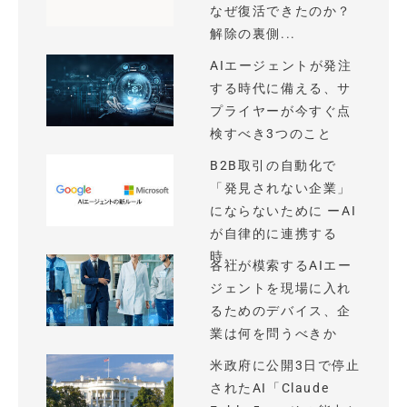
なぜ復活できたのか？
解除の裏側...
AIエージェントが発注
する時代に備える、サ
プライヤーが今すぐ点
検すべき3つのこと
B2B取引の自動化で
「発見されない企業」
にならないために ーAI
が自律的に連携する
時...
各社が模索するAIエー
ジェントを現場に入れ
るためのデバイス、企
業は何を問うべきか
米政府に公開3日で停止
されたAI「Claude