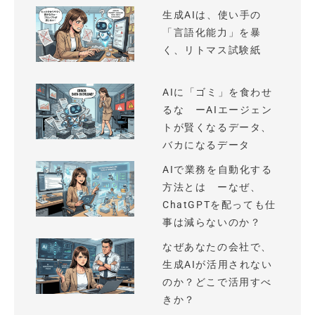
生成AIは、使い手の
「言語化能力」を暴
く、リトマス試験紙
AIに「ゴミ」を食わせ
るな ーAIエージェン
トが賢くなるデータ、
バカになるデータ
AIで業務を自動化する
方法とは ーなぜ、
ChatGPTを配っても仕
事は減らないのか？
なぜあなたの会社で、
生成AIが活用されない
のか？どこで活用すべ
きか？