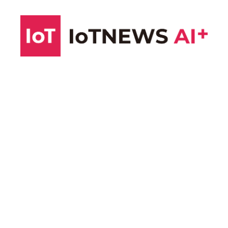
コ
ン
テ
ン
ツ
へ
ス
キ
ッ
プ