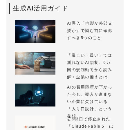
生成AI活用ガイド
AI導入「内製か外部支
援か」で悩む前に確認
すべき5つのこと
「厳しい・緩い」では
測れないAI規制、6カ
国の規制動向から読み
解く企業の備えとは
AIの費用障壁が下がっ
た今も、導入が進まな
い企業に欠けている
「入り口設計」という
発想
公開3日で停止された
「Claude Fable 5」は