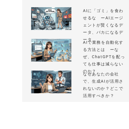
AIに「ゴミ」を食わ
せるな ーAIエージ
ェントが賢くなるデ
ータ、バカになるデ
ータ
AIで業務を自動化す
る方法とは ーな
ぜ、ChatGPTを配っ
ても仕事は減らない
のか？
なぜあなたの会社
で、生成AIが活用さ
れないのか？どこで
活用すべきか？