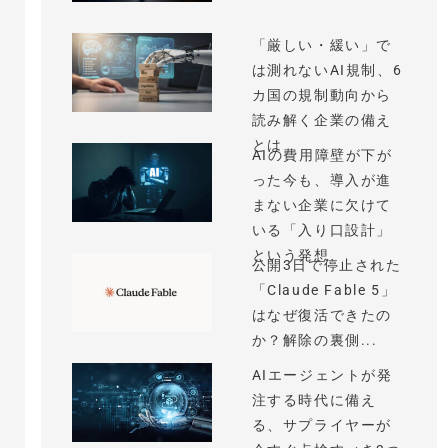
「厳しい・緩い」で
は測れないAI規制、6
カ国の規制動向から
読み解く企業の備え
とは
AIの費用障壁が下が
った今も、導入が進
まない企業に欠けて
いる「入り口設計」
という発想
公開3日で停止された
「Claude Fable 5」
はなぜ復活できたの
か？解除の裏側...
AIエージェントが発
注する時代に備え
る、サプライヤーが