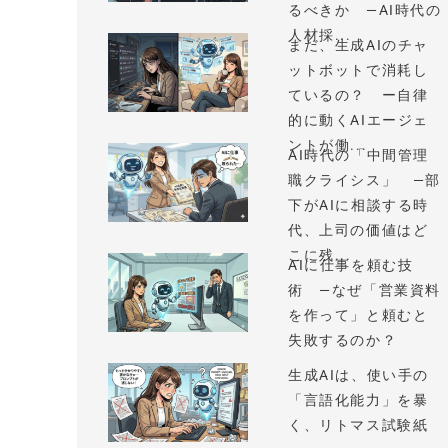
るべきか —AI時代の
人材採...
まだ、生成AIのチャ
ットボットで消耗し
ているの？ ー自律
的に動くAIエージェ
ントが働...
AI時代の「中間管理
職クライシス」 —部
下がAIに相談する時
代、上司の価値はど
こに残...
AIに仕事を頼む技
術 —なぜ「営業資料
を作って」と頼むと
失敗するのか？
生成AIは、使い手の
「言語化能力」を暴
く、リトマス試験紙