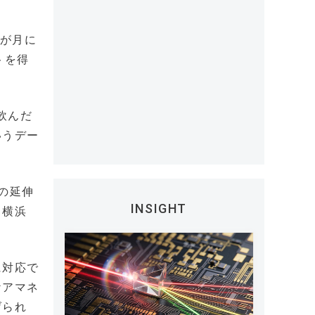
方が月に
トを得
飲んだ
いうデー
の延伸
INSIGHT
（横浜
に対応で
ケアマネ
げられ