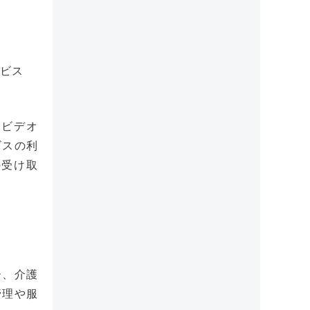
ービス
、ビデオ
ビスの利
の受け取
ー、介護
管理や服