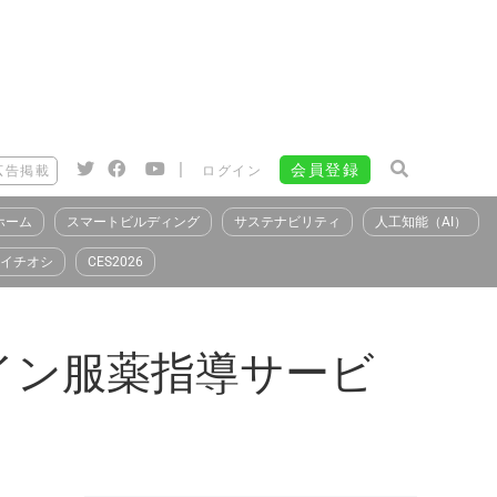
|
会員登録
広告掲載
ログイン
ホーム
スマートビルディング
サステナビリティ
人工知能（AI）
イチオシ
CES2026
イン服薬指導サービ