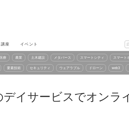
X講座
イベント
医療
農業
土木建設
メタバース
スマートシティ
スマート
要素技術
セキュリティ
ウェアラブル
ドローン
web3
のデイサービスでオンラ