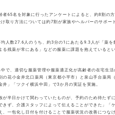
齢者65名を対象に行ったアンケートによると、約8割の
受け取り方法については約7割が家族やヘルパーのサポー
人数27.6人のうち、約3分の1にあたる9.3人が「薬を
よる残薬が常にある」などの服薬に課題を抱えていると
る中で、適切な服薬管理や服薬適正化が高齢者の在宅生活
調剤の花小金井北口薬局（東京都小平市）と泉山手台薬局
金井」「ツクイ横浜中田」で3か月の実証を実施。
族が半日かけて関わっていたものが、予約のため待たず
できず、介護スタッフによって伝えることができた」「
え、一包化し日付を付けることで服薬状況の改善につな