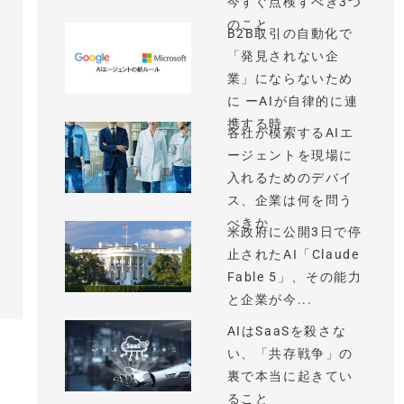
今すぐ点検すべき3つ
のこと
B2B取引の自動化で
「発見されない企
業」にならないため
に ーAIが自律的に連
携する時...
各社が模索するAIエ
ージェントを現場に
入れるためのデバイ
ス、企業は何を問う
べきか
米政府に公開3日で停
止されたAI「Claude
Fable 5」、その能力
と企業が今...
AIはSaaSを殺さな
い、「共存戦争」の
裏で本当に起きてい
ること