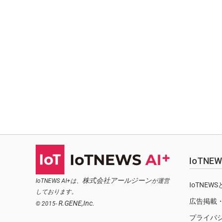
IoTN
株式会社アールジーン
IoTNEWS AI+は、
が運営
IoTNEW
しております。
広告掲載
R.GENE,Inc.
© 2015-
プライバ