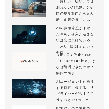
「厳しい・緩い」では
測れないAI規制、6カ
国の規制動向から読み
解く企業の備えとは
AIの費用障壁が下がっ
た今も、導入が進まな
い企業に欠けている
「入り口設計」という
発想
公開3日で停止された
「Claude Fable 5」は
なぜ復活できたのか？
解除の裏側...
AIエージェントが発注
する時代に備える、サ
プライヤーが今すぐ点
検すべき3つのこと
B2B取引の自動化で