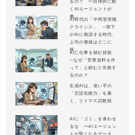
るの？ ー自律的に動
くAIエージェントが
働...
AI時代の「中間管理職
クライシス」 —部下
がAIに相談する時代、
上司の価値はどこに
残...
AIに仕事を頼む技術
—なぜ「営業資料を作
って」と頼むと失敗す
るのか？
生成AIは、使い手の
「言語化能力」を暴
く、リトマス試験紙
AIに「ゴミ」を食わせ
るな ーAIエージェン
トが賢くなるデータ、