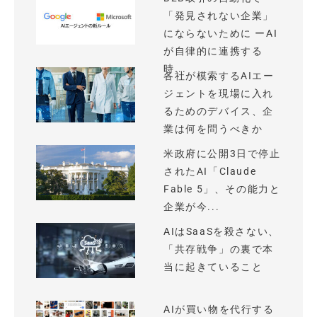
「発見されない企業」
にならないために ーAI
が自律的に連携する
時...
各社が模索するAIエー
ジェントを現場に入れ
るためのデバイス、企
業は何を問うべきか
米政府に公開3日で停止
されたAI「Claude
Fable 5」、その能力と
企業が今...
AIはSaaSを殺さない、
「共存戦争」の裏で本
当に起きていること
AIが買い物を代行する