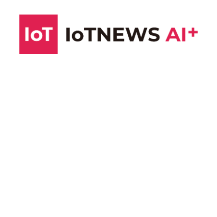
コ
ン
テ
ン
ツ
へ
ス
キ
ッ
プ