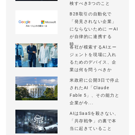
検すべき3つのこと
B2B取引の自動化で
「発見されない企業」
にならないために ーAI
が自律的に連携する
時...
各社が模索するAIエー
ジェントを現場に入れ
るためのデバイス、企
業は何を問うべきか
米政府に公開3日で停止
されたAI「Claude
Fable 5」、その能力と
企業が今...
AIはSaaSを殺さない、
「共存戦争」の裏で本
当に起きていること