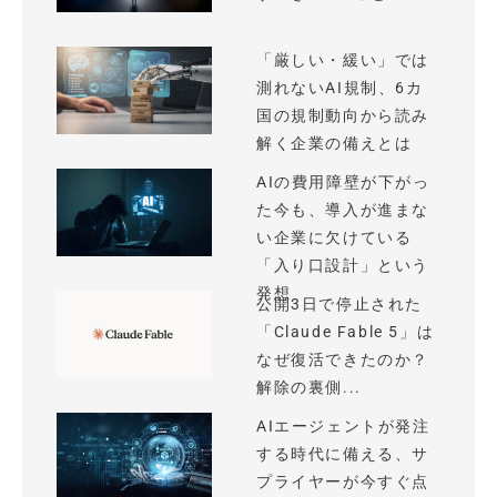
「厳しい・緩い」では
測れないAI規制、6カ
国の規制動向から読み
解く企業の備えとは
AIの費用障壁が下がっ
た今も、導入が進まな
い企業に欠けている
「入り口設計」という
発想
公開3日で停止された
「Claude Fable 5」は
なぜ復活できたのか？
解除の裏側...
AIエージェントが発注
する時代に備える、サ
プライヤーが今すぐ点