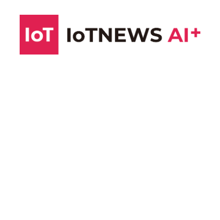
コ
ン
テ
ン
ツ
へ
ス
キ
ッ
プ