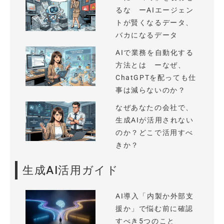
るな ーAIエージェン
トが賢くなるデータ、
バカになるデータ
AIで業務を自動化する
方法とは ーなぜ、
ChatGPTを配っても仕
事は減らないのか？
なぜあなたの会社で、
生成AIが活用されない
のか？どこで活用すべ
きか？
生成AI活用ガイド
AI導入「内製か外部支
援か」で悩む前に確認
すべき5つのこと