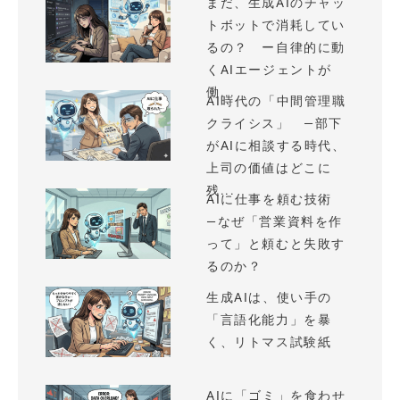
まだ、生成AIのチャッ
トボットで消耗してい
るの？ ー自律的に動
くAIエージェントが
働...
AI時代の「中間管理職
クライシス」 —部下
がAIに相談する時代、
上司の価値はどこに
残...
AIに仕事を頼む技術
—なぜ「営業資料を作
って」と頼むと失敗す
るのか？
生成AIは、使い手の
「言語化能力」を暴
く、リトマス試験紙
AIに「ゴミ」を食わせ