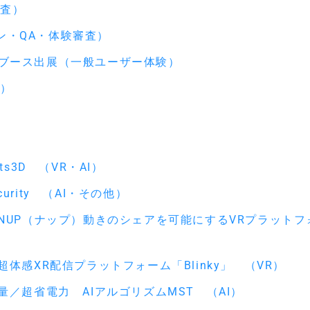
審査）
ゼン・QA・体験審査）
流展ブース出展（一般ユーザー体験）
査）
s3D （VR・AI）
urity （AI・その他）
NUP（ナップ）動きのシェアを可能にするVRプラットフ
感XR配信プラットフォーム「Blinky」 （VR）
／超省電力 AIアルゴリズムMST （AI）