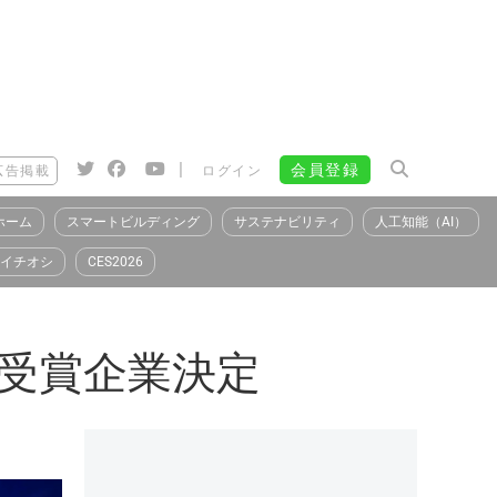
|
会員登録
広告掲載
ログイン
ホーム
スマートビルディング
サステナビリティ
人工知能（AI）
イチオシ
CES2026
2021受賞企業決定