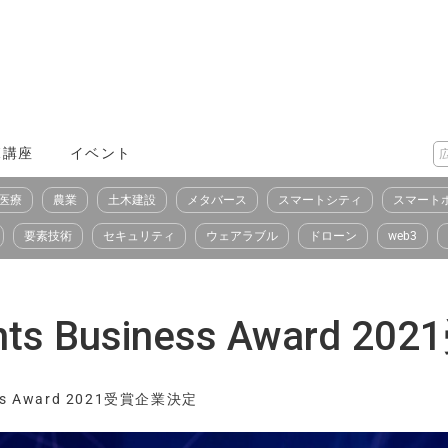
X講座
イベント
医療
農業
土木建設
メタバース
スマートシティ
スマート
要素技術
セキュリティ
ウェアラブル
ドローン
web3
ents Business Award 
ness Award 2021受賞企業決定