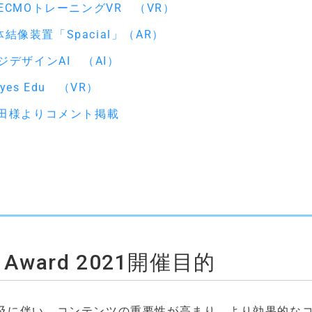
CMOトレーニングVR （VR）
結像装置「Spacial」（AR）
デザインAI （AI）
yes Edu （VR）
保田様よりコメント掲載
ess Award 2021開催目的
及に伴い、コンテンツの重要性が高まり、より効果的な