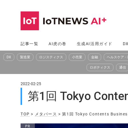
コ
ン
テ
ン
ツ
記事一覧
AI虎の巻
生成AI活用ガイド
D
へ
DX
製造業
ロジスティクス
小売業
金融
ヘルスケア・
ス
キ
ロボティクス
通信
ッ
プ
2022-02-25
第1回 Tokyo Cont
TOP
>
メタバース
> 第1回 Tokyo Contents Busi
PR