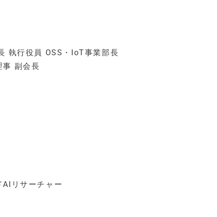
執行役員 OSS・IoT事業部長
事 副会長
AIリサーチャー