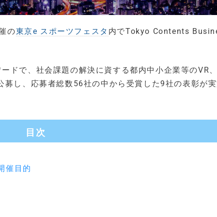
主催の
東京e スポーツフェスタ
内でTokyo Contents Busin
ードで、社会課題の解決に資する都内中小企業等のVR、
公募し、応募者総数56社の中から受賞した9社の表彰が
目次
021開催目的