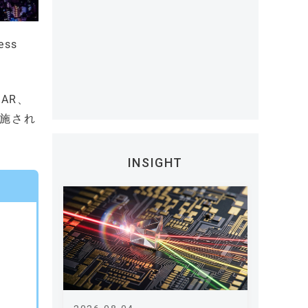
ess
AR、
実施され
INSIGHT