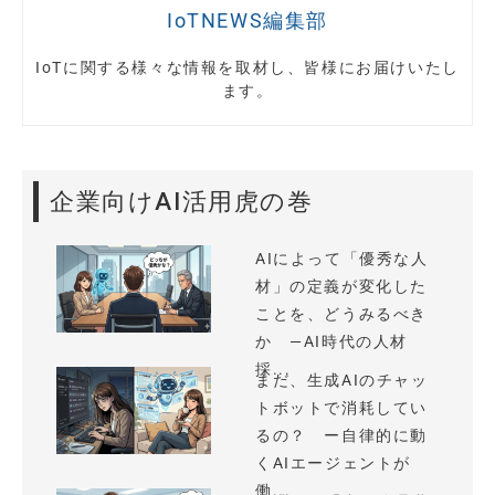
IoTNEWS編集部
IoTに関する様々な情報を取材し、皆様にお届けいたし
ます。
企業向けAI活用虎の巻
AIによって「優秀な人
材」の定義が変化した
ことを、どうみるべき
か —AI時代の人材
採...
まだ、生成AIのチャッ
トボットで消耗してい
るの？ ー自律的に動
くAIエージェントが
働...