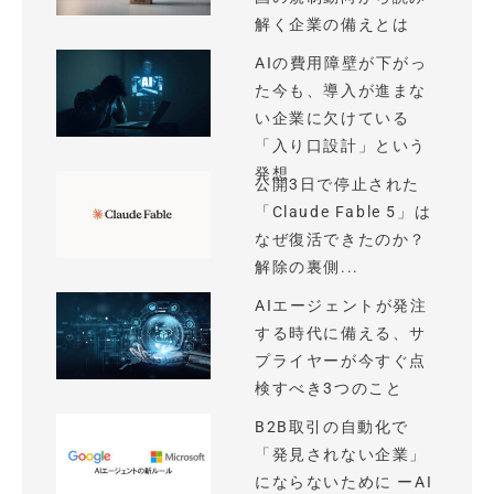
解く企業の備えとは
AIの費用障壁が下がっ
た今も、導入が進まな
い企業に欠けている
「入り口設計」という
発想
公開3日で停止された
「Claude Fable 5」は
なぜ復活できたのか？
解除の裏側...
AIエージェントが発注
する時代に備える、サ
プライヤーが今すぐ点
検すべき3つのこと
B2B取引の自動化で
「発見されない企業」
にならないために ーAI