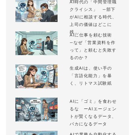
AI時代の「中間管理職
クライシス」 —部下
がAIに相談する時代、
上司の価値はどこに
残...
AIに仕事を頼む技術
—なぜ「営業資料を作
って」と頼むと失敗す
るのか？
生成AIは、使い手の
「言語化能力」を暴
く、リトマス試験紙
AIに「ゴミ」を食わせ
るな ーAIエージェン
トが賢くなるデータ、
バカになるデータ
AIで業務を自動化する