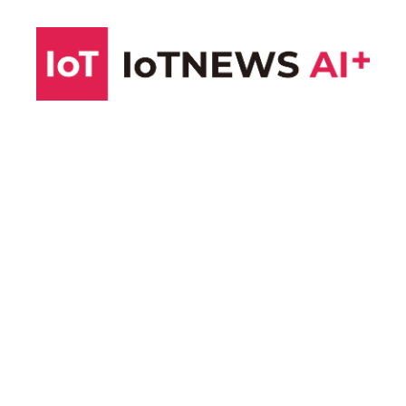
コ
ン
テ
ン
ツ
へ
ス
キ
ッ
プ