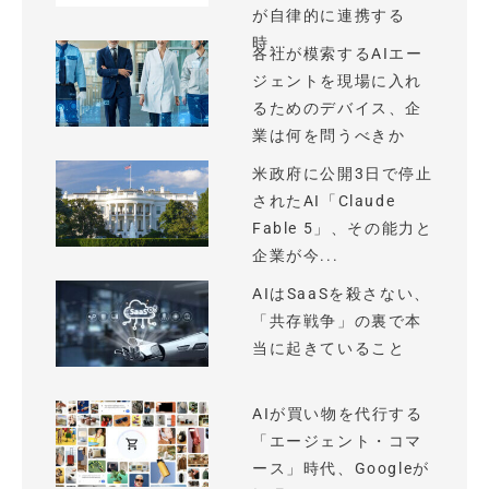
が自律的に連携する
時...
各社が模索するAIエー
ジェントを現場に入れ
るためのデバイス、企
業は何を問うべきか
米政府に公開3日で停止
されたAI「Claude
Fable 5」、その能力と
企業が今...
AIはSaaSを殺さない、
「共存戦争」の裏で本
当に起きていること
AIが買い物を代行する
「エージェント・コマ
ース」時代、Googleが