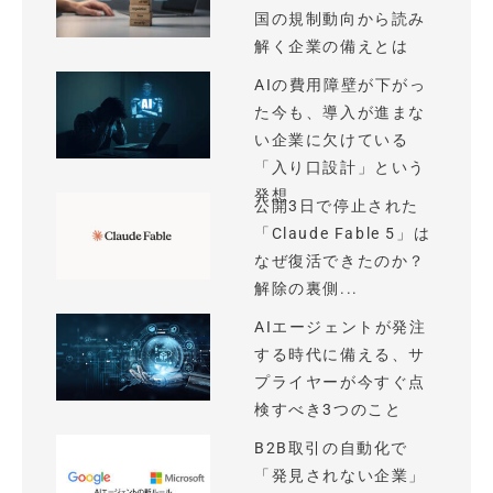
国の規制動向から読み
解く企業の備えとは
AIの費用障壁が下がっ
た今も、導入が進まな
い企業に欠けている
「入り口設計」という
発想
公開3日で停止された
「Claude Fable 5」は
なぜ復活できたのか？
解除の裏側...
AIエージェントが発注
する時代に備える、サ
プライヤーが今すぐ点
検すべき3つのこと
B2B取引の自動化で
「発見されない企業」