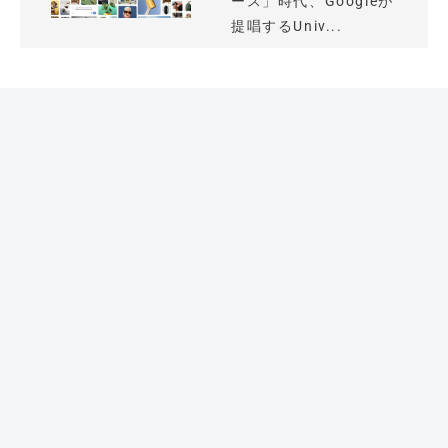
ース」時代、Googleが
提唱するUniv...