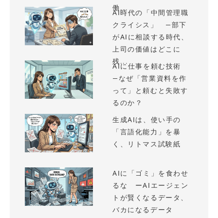
働...
AI時代の「中間管理職
クライシス」 —部下
がAIに相談する時代、
上司の価値はどこに
残...
AIに仕事を頼む技術
—なぜ「営業資料を作
って」と頼むと失敗す
るのか？
生成AIは、使い手の
「言語化能力」を暴
く、リトマス試験紙
AIに「ゴミ」を食わせ
るな ーAIエージェン
トが賢くなるデータ、
バカになるデータ