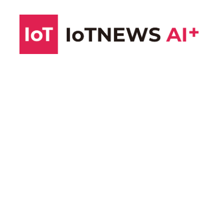
コ
ン
テ
ン
ツ
へ
ス
キ
ッ
プ