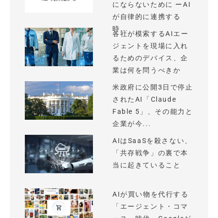
にならないために ーAI
が自律的に連携する
時...
各社が模索するAIエー
ジェントを現場に入れ
るためのデバイス、企
業は何を問うべきか
米政府に公開3日で停止
されたAI「Claude
Fable 5」、その能力と
企業が今...
AIはSaaSを殺さない、
「共存戦争」の裏で本
当に起きていること
AIが買い物を代行する
「エージェント・コマ