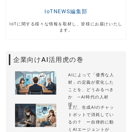
IoTNEWS編集部
IoTに関する様々な情報を取材し、皆様にお届けいたし
ます。
企業向けAI活用虎の巻
AIによって「優秀な人
材」の定義が変化した
ことを、どうみるべき
か —AI時代の人材
採...
まだ、生成AIのチャッ
トボットで消耗してい
るの？ ー自律的に動
くAIエージェントが