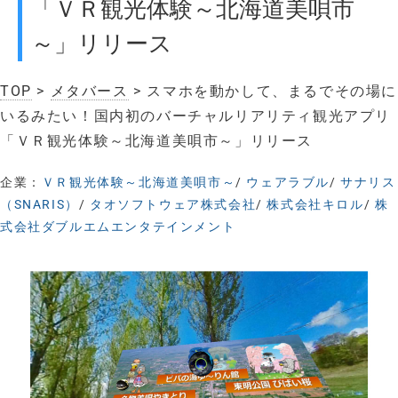
「ＶＲ観光体験～北海道美唄市
～」リリース
TOP
>
メタバース
> スマホを動かして、まるでその場に
いるみたい！国内初のバーチャルリアリティ観光アプリ
「ＶＲ観光体験～北海道美唄市～」リリース
企業：
ＶＲ観光体験～北海道美唄市～
/
ウェアラブル
/
サナリス
（SNARIS）
/
タオソフトウェア株式会社
/
株式会社キロル
/
株
式会社ダブルエムエンタテインメント