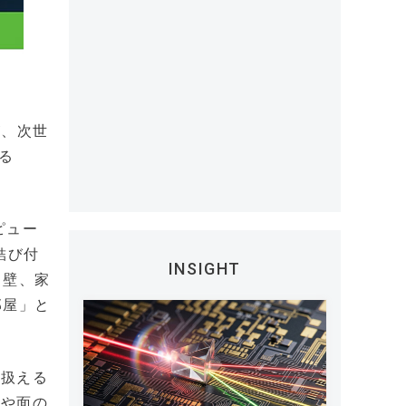
が、次世
る
ピュー
結び付
INSIGHT
、壁、家
部屋」と
に扱える
トや面の