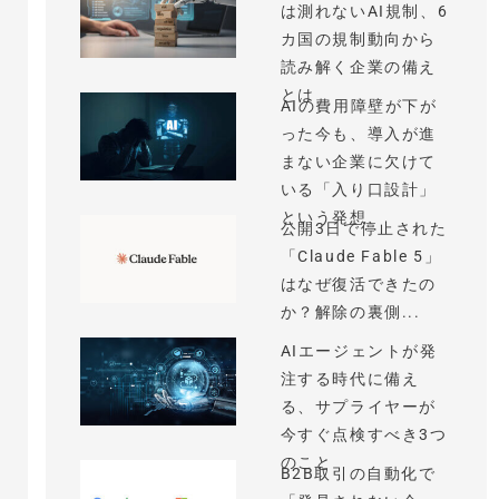
は測れないAI規制、6
カ国の規制動向から
読み解く企業の備え
とは
AIの費用障壁が下が
った今も、導入が進
まない企業に欠けて
いる「入り口設計」
という発想
公開3日で停止された
「Claude Fable 5」
はなぜ復活できたの
か？解除の裏側...
AIエージェントが発
注する時代に備え
る、サプライヤーが
今すぐ点検すべき3つ
のこと
B2B取引の自動化で