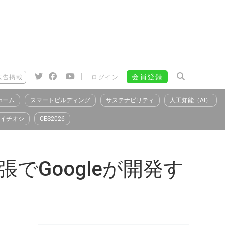
|
会員登録
広告掲載
ログイン
ホーム
スマートビルディング
サステナビリティ
人工知能（AI）
イチオシ
CES2026
張でGoogleが開発す