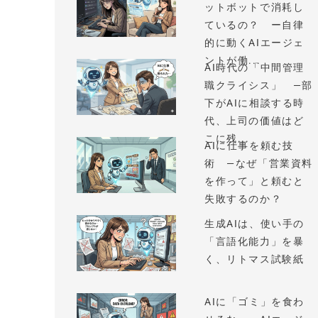
ットボットで消耗し
ているの？ ー自律
的に動くAIエージェ
ントが働...
AI時代の「中間管理
職クライシス」 —部
下がAIに相談する時
代、上司の価値はど
こに残...
AIに仕事を頼む技
術 —なぜ「営業資料
を作って」と頼むと
失敗するのか？
生成AIは、使い手の
「言語化能力」を暴
く、リトマス試験紙
AIに「ゴミ」を食わ