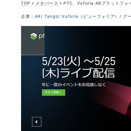
TOP
>
メタバース
> PTC、Vuforia ARプラッ
企業：
AR
/
Tango
/
Vuforia（ビューフォリア）
/
グー