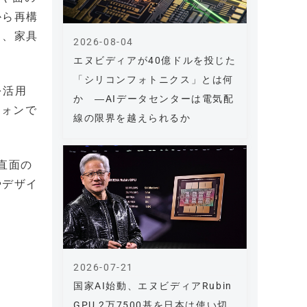
から再構
る、家具
2026-08-04
エヌビディアが40億ドルを投じた
「シリコンフォトニクス」とは何
を活用
か ―AIデータセンターは電気配
フォンで
線の限界を越えられるか
垂直面の
やデザイ
2026-07-21
国家AI始動、エヌビディアRubin
GPU 2万7500基を日本は使い切