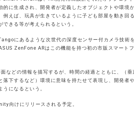
動的に生成され、開発者が定義したオブジェクトや環境
。例えば、玩具が生きているように子ども部屋を動き回
ができる等が考えられるという。
inは、Tangoにあるような次世代の深度センサー付カメラ技術
oやASUS ZenFone ARはこの機能を持つ初の市販スマート
の垂直面や水平面などの情報を描写するが、時間の経過とともに、（
と落下するなど）環境に意味を持たせて表現し、開発者
ようになるという。
は今年中にUnity向けにリリースされる予定。