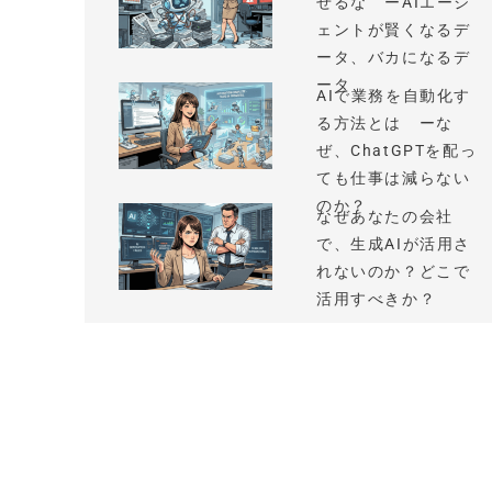
せるな ーAIエージ
ェントが賢くなるデ
ータ、バカになるデ
ータ
AIで業務を自動化す
る方法とは ーな
ぜ、ChatGPTを配っ
ても仕事は減らない
のか？
なぜあなたの会社
で、生成AIが活用さ
れないのか？どこで
活用すべきか？