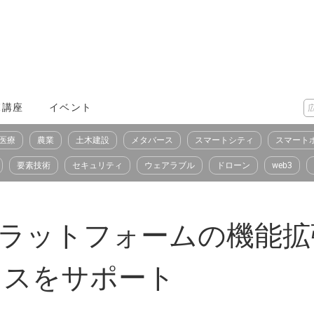
X講座
イベント
医療
農業
土木建設
メタバース
スマートシティ
スマート
要素技術
セキュリティ
ウェアラブル
ドローン
web3
 ARプラットフォームの機能拡
バイスをサポート