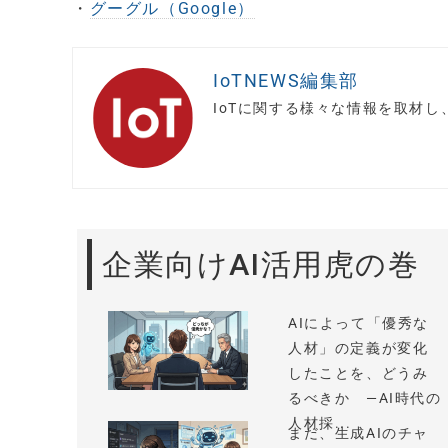
・
グーグル（Google）
IoTNEWS編集部
IoTに関する様々な情報を取材
企業向けAI活用虎の巻
AIによって「優秀な
人材」の定義が変化
したことを、どうみ
るべきか —AI時代の
人材採...
まだ、生成AIのチャ