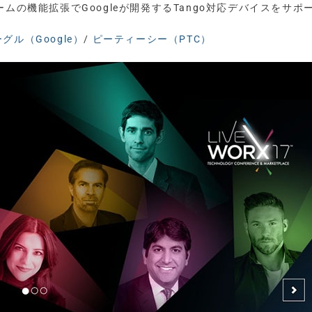
トフォームの機能拡張でGoogleが開発するTango対応デバイスをサポ
グル（Google）
/
ピーティーシー（PTC）