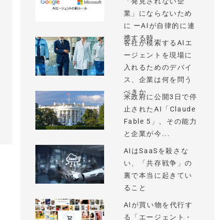
「発見されない企
業」にならないため
に ーAIが自律的に連
携する時...
各社が模索するAIエ
ージェントを現場に
入れるためのデバイ
ス、企業は何を問う
べきか
米政府に公開3日で停
止されたAI「Claude
Fable 5」、その能力
と企業が今...
AIはSaaSを殺さな
い、「共存戦争」の
裏で本当に起きてい
ること
AIが買い物を代行す
る「エージェント・