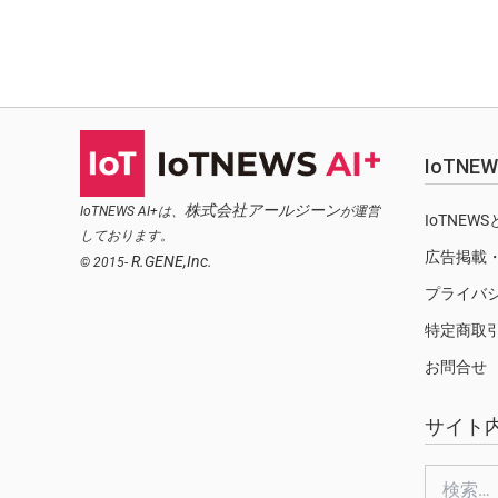
IoTN
株式会社アールジーン
IoTNEWS AI+は、
が運営
IoTNEW
しております。
広告掲載
R.GENE,Inc.
© 2015-
プライバ
特定商取
お問合せ
サイト
検