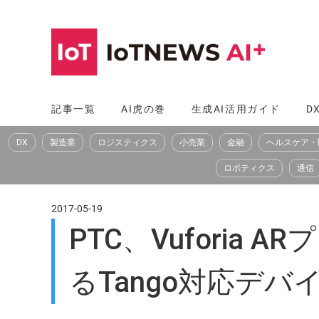
コ
ン
テ
ン
ツ
記事一覧
AI虎の巻
生成AI活用ガイド
D
へ
DX
製造業
ロジスティクス
小売業
金融
ヘルスケア・
ス
キ
ロボティクス
通信
ッ
プ
2017-05-19
PTC、Vuforia
るTango対応デ