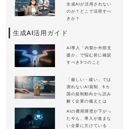
生成AIが活用されない
のか？どこで活用すべ
きか？
生成AI活用ガイド
AI導入「内製か外部支
援か」で悩む前に確認
すべき5つのこと
「厳しい・緩い」では
測れないAI規制、6カ
国の規制動向から読み
解く企業の備えとは
AIの費用障壁が下がっ
た今も、導入が進まな
い企業に欠けている