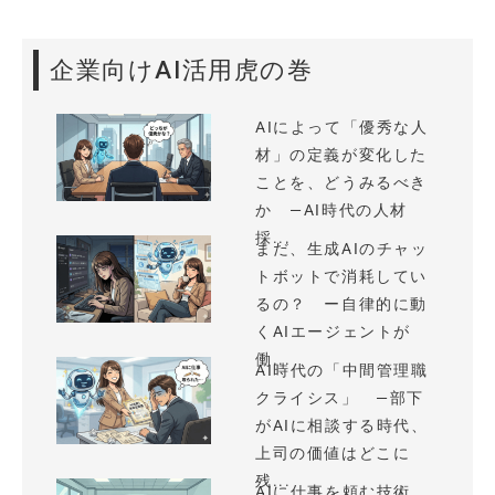
企業向けAI活用虎の巻
AIによって「優秀な人
材」の定義が変化した
ことを、どうみるべき
か —AI時代の人材
採...
まだ、生成AIのチャッ
トボットで消耗してい
るの？ ー自律的に動
くAIエージェントが
働...
AI時代の「中間管理職
クライシス」 —部下
がAIに相談する時代、
上司の価値はどこに
残...
AIに仕事を頼む技術