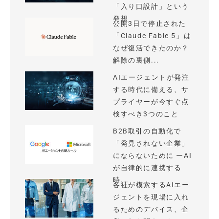
「入り口設計」という
発想
公開3日で停止された
「Claude Fable 5」は
なぜ復活できたのか？
解除の裏側...
AIエージェントが発注
する時代に備える、サ
プライヤーが今すぐ点
検すべき3つのこと
B2B取引の自動化で
「発見されない企業」
にならないために ーAI
が自律的に連携する
時...
各社が模索するAIエー
ジェントを現場に入れ
るためのデバイス、企