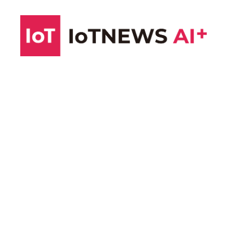
コ
ン
テ
ン
ツ
へ
ス
キ
ッ
プ