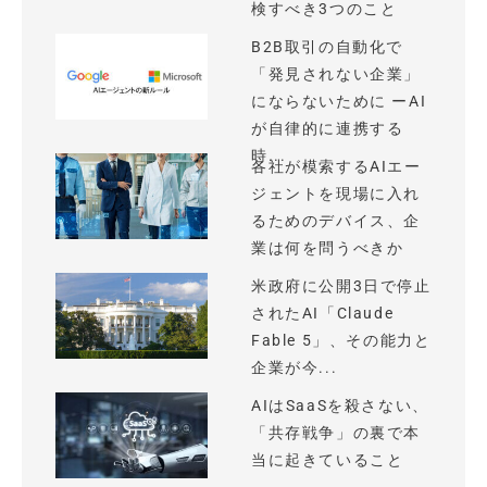
検すべき3つのこと
B2B取引の自動化で
「発見されない企業」
にならないために ーAI
が自律的に連携する
時...
各社が模索するAIエー
ジェントを現場に入れ
るためのデバイス、企
業は何を問うべきか
米政府に公開3日で停止
されたAI「Claude
Fable 5」、その能力と
企業が今...
AIはSaaSを殺さない、
「共存戦争」の裏で本
当に起きていること