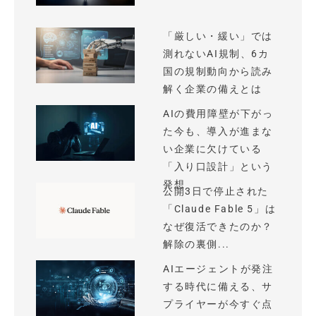
「厳しい・緩い」では
測れないAI規制、6カ
国の規制動向から読み
解く企業の備えとは
AIの費用障壁が下がっ
た今も、導入が進まな
い企業に欠けている
「入り口設計」という
発想
公開3日で停止された
「Claude Fable 5」は
なぜ復活できたのか？
解除の裏側...
AIエージェントが発注
する時代に備える、サ
プライヤーが今すぐ点