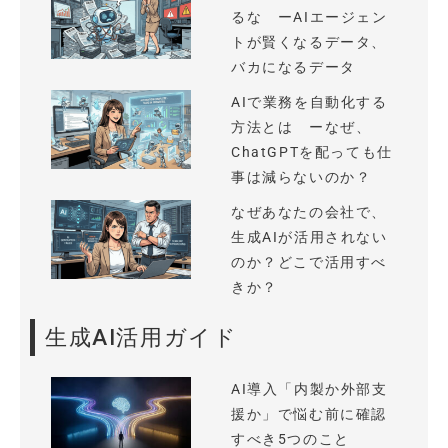
るな ーAIエージェン
トが賢くなるデータ、
バカになるデータ
AIで業務を自動化する
方法とは ーなぜ、
ChatGPTを配っても仕
事は減らないのか？
なぜあなたの会社で、
生成AIが活用されない
のか？どこで活用すべ
きか？
生成AI活用ガイド
AI導入「内製か外部支
援か」で悩む前に確認
すべき5つのこと