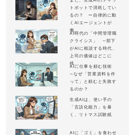
まだ、生成AIのチャッ
トボットで消耗してい
るの？ ー自律的に動
くAIエージェントが
働...
AI時代の「中間管理職
クライシス」 —部下
がAIに相談する時代、
上司の価値はどこに
残...
AIに仕事を頼む技術
—なぜ「営業資料を作
って」と頼むと失敗す
るのか？
生成AIは、使い手の
「言語化能力」を暴
く、リトマス試験紙
AIに「ゴミ」を食わせ