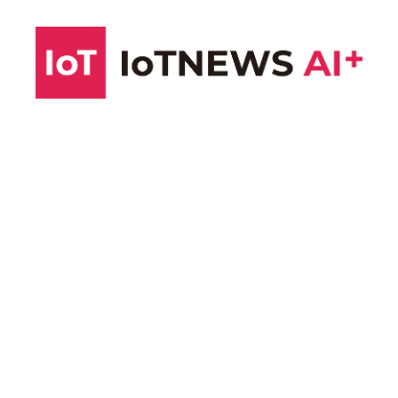
コ
ン
テ
ン
ツ
へ
ス
キ
ッ
プ