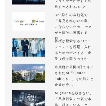
プライヤーが今すぐ点
検すべき3つのこと
B2B取引の自動化で
「発見されない企業」
にならないために ーAI
が自律的に連携する
時...
各社が模索するAIエー
ジェントを現場に入れ
るためのデバイス、企
業は何を問うべきか
米政府に公開3日で停止
されたAI「Claude
Fable 5」、その能力と
企業が今...
AIはSaaSを殺さない、
「共存戦争」の裏で本
当に起きていること