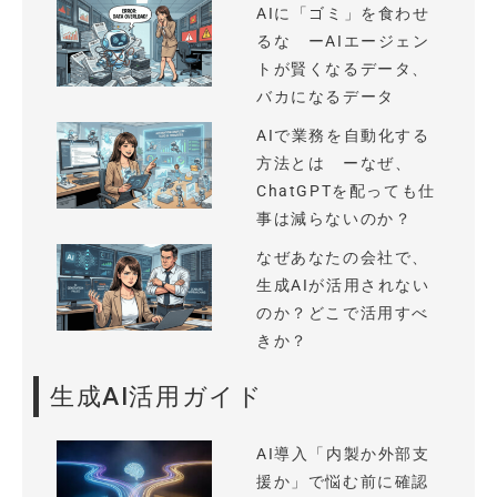
AIに「ゴミ」を食わせ
るな ーAIエージェン
トが賢くなるデータ、
バカになるデータ
AIで業務を自動化する
方法とは ーなぜ、
ChatGPTを配っても仕
事は減らないのか？
なぜあなたの会社で、
生成AIが活用されない
のか？どこで活用すべ
きか？
生成AI活用ガイド
AI導入「内製か外部支
援か」で悩む前に確認