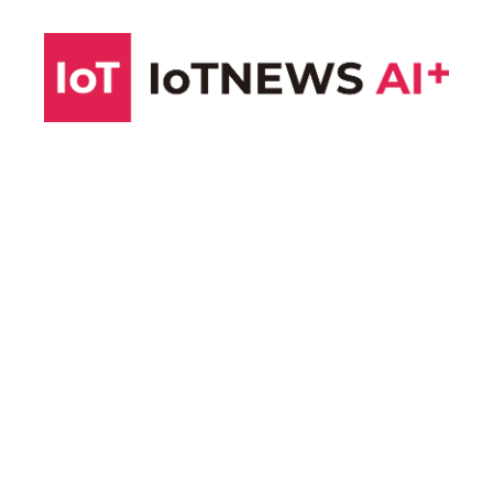
コ
ン
テ
ン
ツ
へ
ス
キ
ッ
プ