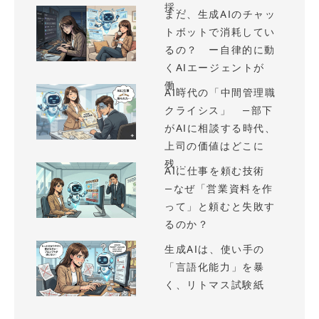
採...
まだ、生成AIのチャッ
トボットで消耗してい
るの？ ー自律的に動
くAIエージェントが
働...
AI時代の「中間管理職
クライシス」 —部下
がAIに相談する時代、
上司の価値はどこに
残...
AIに仕事を頼む技術
—なぜ「営業資料を作
って」と頼むと失敗す
るのか？
生成AIは、使い手の
「言語化能力」を暴
く、リトマス試験紙