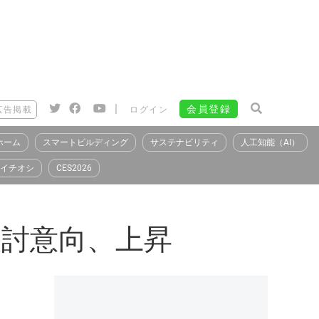
|
会員登録
広告掲載
ログイン
ホーム
スマートビルディング
サステナビリティ
人工知能（AI）
イチオシ
CES2026
検討意向、上昇