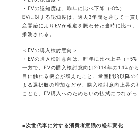
・EVの認知度は、昨年に比べ下降（-8%）
EVに対する認知度は、過去3年間を通じて一
産開始によりEVが報道を賑わせた当時に比べ
推測される。
＜EVの購入検討意向＞
・EVの購入検討意向は、昨年に比べ上昇（+5%
一方で、EVの購入検討意向は2014年の14%
目に触れる機会が増えたこと、量産開始以降の
よる選択肢の増加などが、購入検討意向上昇の
ことも、EV購入へのためらいの払拭につなが
■次世代車に対する消費者意識の経年変化