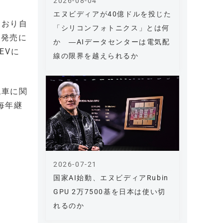
2026-08-04
エヌビディアが40億ドルを投じた
ており自
「シリコンフォトニクス」とは何
が発売に
か ―AIデータセンターは電気配
EVに
線の限界を越えられるか
代車に関
毎年継
2026-07-21
国家AI始動、エヌビディアRubin
GPU 2万7500基を日本は使い切
れるのか