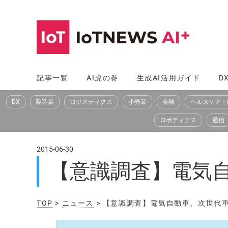
コ
ン
テ
ン
ツ
記事一覧
AI虎の巻
生成AI活用ガイド
D
へ
DX
製造業
ロジスティクス
小売業
金融
ヘルスケア・
ス
キ
ロボティクス
通信
ッ
プ
2015-06-30
【意識調査】電気
TOP
>
ニュース
> 【意識調査】電気自動車、次世代