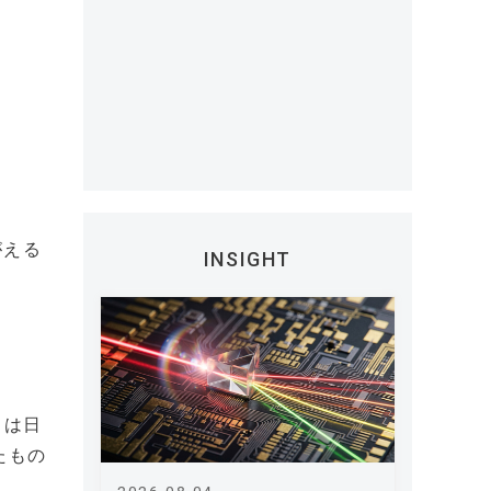
がえる
INSIGHT
）は日
たもの