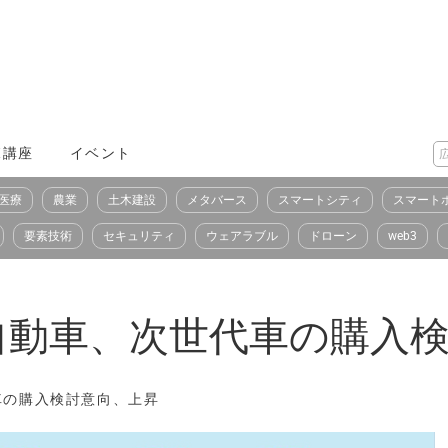
X講座
イベント
医療
農業
土木建設
メタバース
スマートシティ
スマート
要素技術
セキュリティ
ウェアラブル
ドローン
web3
自動車、次世代車の購入
車の購入検討意向、上昇