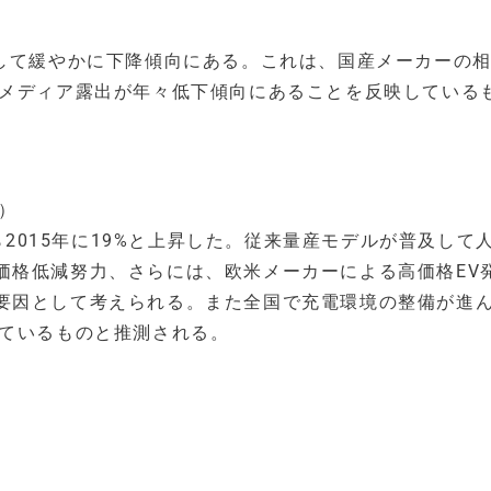
貫して緩やかに下降傾向にある。これは、国産メーカーの
、メディア露出が年々低下傾向にあることを反映している
）
から2015年に19%と上昇した。従来量産モデルが普及して
価格低減努力、さらには、欧米メーカーによる高価格EV
要因として考えられる。また全国で充電環境の整備が進
っているものと推測される。