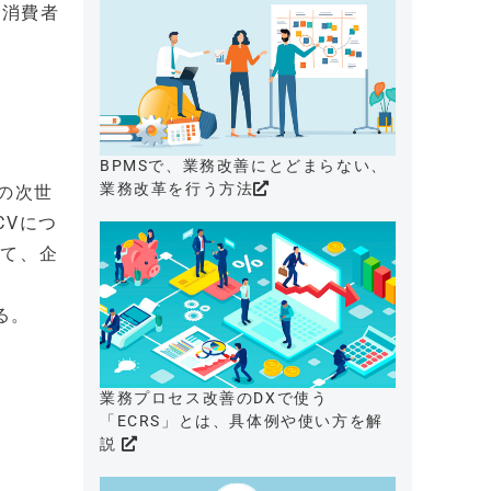
。消費者
BPMSで、業務改善にとどまらない、
業務改革を行う方法
の次世
CVにつ
じて、企
。
る。
業務プロセス改善のDXで使う
「ECRS」とは、具体例や使い方を解
説