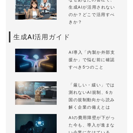
生成AIが活用されない
のか？どこで活用すべ
きか？
生成AI活用ガイド
AI導入「内製か外部支
援か」で悩む前に確認
すべき5つのこと
「厳しい・緩い」では
測れないAI規制、6カ
国の規制動向から読み
解く企業の備えとは
AIの費用障壁が下がっ
た今も、導入が進まな
い企業に欠けている