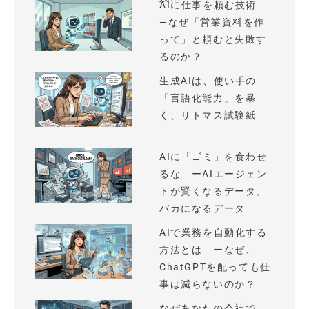
AIに仕事を頼む技術
—なぜ「営業資料を作
って」と頼むと失敗す
るのか？
生成AIは、使い手の
「言語化能力」を暴
く、リトマス試験紙
AIに「ゴミ」を食わせ
るな ーAIエージェン
トが賢くなるデータ、
バカになるデータ
AIで業務を自動化する
方法とは ーなぜ、
ChatGPTを配っても仕
事は減らないのか？
なぜあなたの会社で、