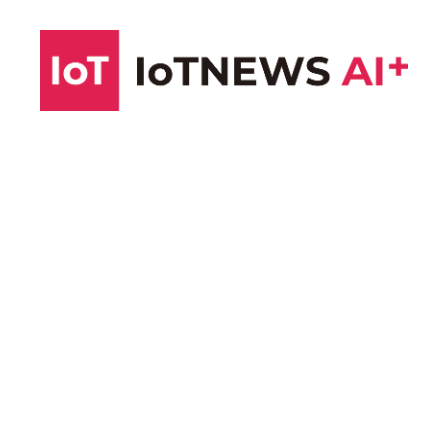
コ
ン
テ
ン
ツ
へ
ス
キ
ッ
プ