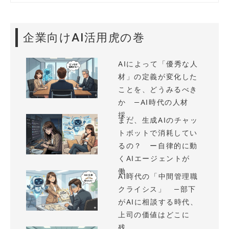
企業向けAI活用虎の巻
AIによって「優秀な人
材」の定義が変化した
ことを、どうみるべき
か —AI時代の人材
採...
まだ、生成AIのチャッ
トボットで消耗してい
るの？ ー自律的に動
くAIエージェントが
働...
AI時代の「中間管理職
クライシス」 —部下
がAIに相談する時代、
上司の価値はどこに
残...