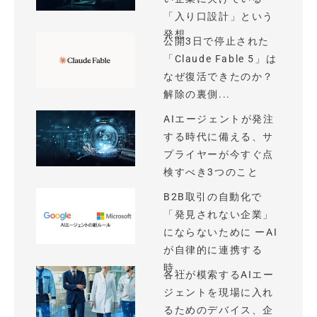
「入り口設計」という
発想
公開3日で停止された
「Claude Fable 5」は
なぜ復活できたのか？
解除の裏側...
AIエージェントが発注
する時代に備える、サ
プライヤーが今すぐ点
検すべき3つのこと
B2B取引の自動化で
「発見されない企業」
にならないために ーAI
が自律的に連携する
時...
各社が模索するAIエー
ジェントを現場に入れ
るためのデバイス、企