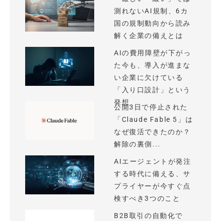
測れないAI規制、6カ
国の規制動向から読み
解く企業の備えとは
AIの費用障壁が下がっ
た今も、導入が進まな
い企業に欠けている
「入り口設計」という
発想
公開3日で停止された
「Claude Fable 5」は
なぜ復活できたのか？
解除の裏側...
AIエージェントが発注
する時代に備える、サ
プライヤーが今すぐ点
検すべき3つのこと
B2B取引の自動化で