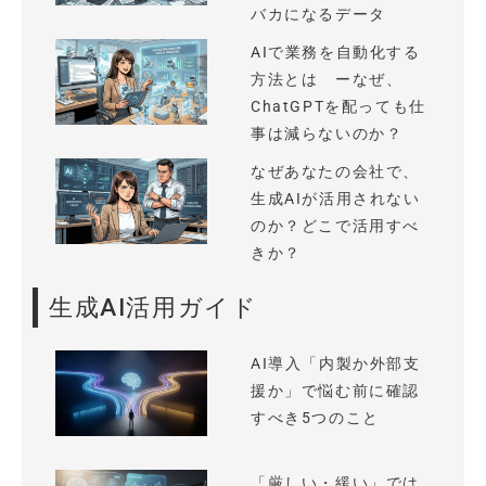
バカになるデータ
AIで業務を自動化する
方法とは ーなぜ、
ChatGPTを配っても仕
事は減らないのか？
なぜあなたの会社で、
生成AIが活用されない
のか？どこで活用すべ
きか？
生成AI活用ガイド
AI導入「内製か外部支
援か」で悩む前に確認
すべき5つのこと
「厳しい・緩い」では