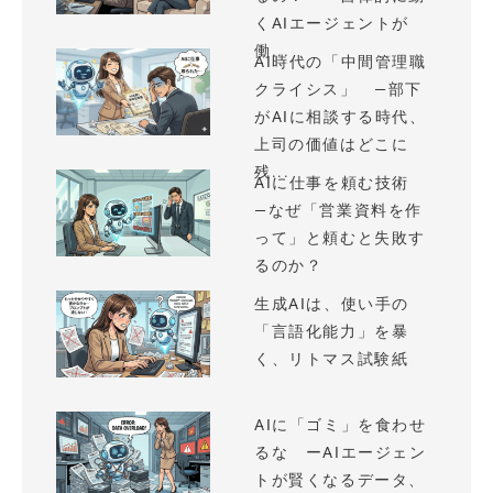
くAIエージェントが
働...
AI時代の「中間管理職
クライシス」 —部下
がAIに相談する時代、
上司の価値はどこに
残...
AIに仕事を頼む技術
—なぜ「営業資料を作
って」と頼むと失敗す
るのか？
生成AIは、使い手の
「言語化能力」を暴
く、リトマス試験紙
AIに「ゴミ」を食わせ
るな ーAIエージェン
トが賢くなるデータ、