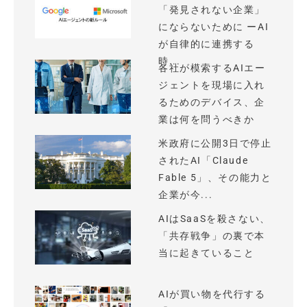
「発見されない企業」
にならないために ーAI
が自律的に連携する
時...
各社が模索するAIエー
ジェントを現場に入れ
るためのデバイス、企
業は何を問うべきか
米政府に公開3日で停止
されたAI「Claude
Fable 5」、その能力と
企業が今...
AIはSaaSを殺さない、
「共存戦争」の裏で本
当に起きていること
AIが買い物を代行する