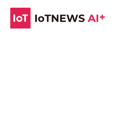
コ
ン
テ
ン
ツ
へ
ス
キ
ッ
プ