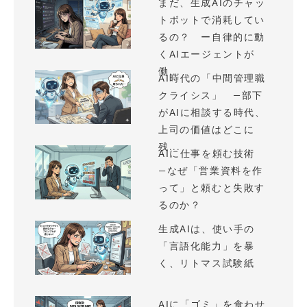
まだ、生成AIのチャッ
トボットで消耗してい
るの？ ー自律的に動
くAIエージェントが
働...
AI時代の「中間管理職
クライシス」 —部下
がAIに相談する時代、
上司の価値はどこに
残...
AIに仕事を頼む技術
—なぜ「営業資料を作
って」と頼むと失敗す
るのか？
生成AIは、使い手の
「言語化能力」を暴
く、リトマス試験紙
AIに「ゴミ」を食わせ