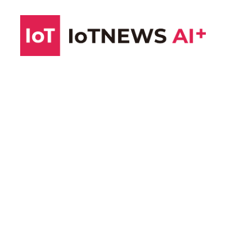
コ
ン
テ
ン
ツ
へ
ス
キ
ッ
プ