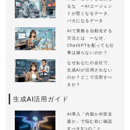
るな ーAIエージェン
トが賢くなるデータ、
バカになるデータ
AIで業務を自動化する
方法とは ーなぜ、
ChatGPTを配っても仕
事は減らないのか？
なぜあなたの会社で、
生成AIが活用されない
のか？どこで活用すべ
きか？
生成AI活用ガイド
AI導入「内製か外部支
援か」で悩む前に確認
すべき5つのこと