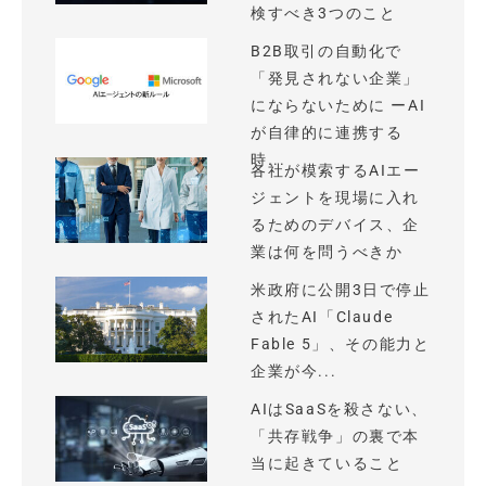
検すべき3つのこと
B2B取引の自動化で
「発見されない企業」
にならないために ーAI
が自律的に連携する
時...
各社が模索するAIエー
ジェントを現場に入れ
るためのデバイス、企
業は何を問うべきか
米政府に公開3日で停止
されたAI「Claude
Fable 5」、その能力と
企業が今...
AIはSaaSを殺さない、
「共存戦争」の裏で本
当に起きていること