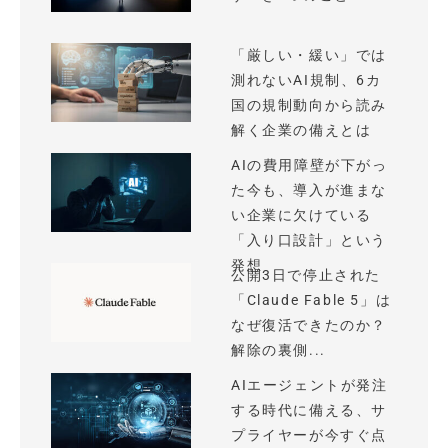
「厳しい・緩い」では
測れないAI規制、6カ
国の規制動向から読み
解く企業の備えとは
AIの費用障壁が下がっ
た今も、導入が進まな
い企業に欠けている
「入り口設計」という
発想
公開3日で停止された
「Claude Fable 5」は
なぜ復活できたのか？
解除の裏側...
AIエージェントが発注
する時代に備える、サ
プライヤーが今すぐ点