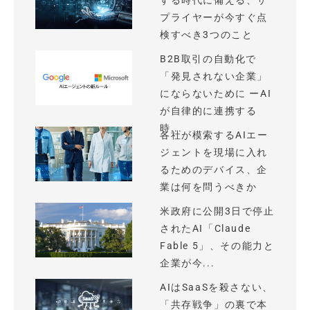
する時代に備える、サ
プライヤーが今すぐ点
検すべき3つのこと
B2B取引の自動化で
「発見されない企業」
にならないために ーAI
が自律的に連携する
時...
各社が模索するAIエー
ジェントを現場に入れ
るためのデバイス、企
業は何を問うべきか
米政府に公開3日で停止
されたAI「Claude
Fable 5」、その能力と
企業が今...
AIはSaaSを殺さない、
「共存戦争」の裏で本