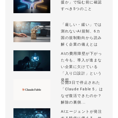
援か」で悩む前に確認
すべき5つのこと
「厳しい・緩い」では
測れないAI規制、6カ
国の規制動向から読み
解く企業の備えとは
AIの費用障壁が下がっ
た今も、導入が進まな
い企業に欠けている
「入り口設計」という
発想
公開3日で停止された
「Claude Fable 5」は
なぜ復活できたのか？
解除の裏側...
AIエージェントが発注