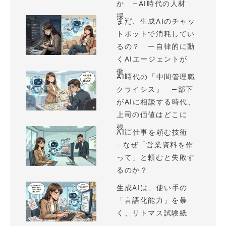
か —AI時代の人材
採...
まだ、生成AIのチャッ
トボットで消耗してい
るの？ ー自律的に動
くAIエージェントが
働...
AI時代の「中間管理職
クライシス」 —部下
がAIに相談する時代、
上司の価値はどこに
残...
AIに仕事を頼む技術
—なぜ「営業資料を作
って」と頼むと失敗す
るのか？
生成AIは、使い手の
「言語化能力」を暴
く、リトマス試験紙