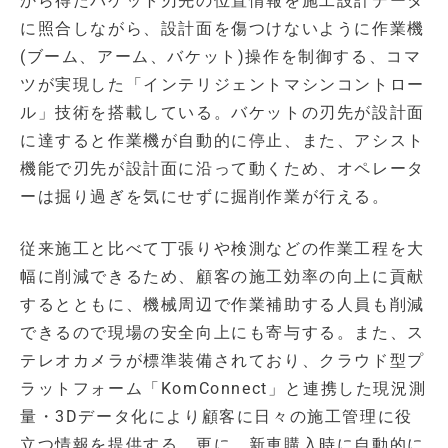
から得たバケット刃先の位置情報を施工設計データ
に照合しながら、設計面を傷つけないように作業機
(ブーム、アーム、バケット)操作を制御する、コマ
ツが実現した「インテリジェントマシンコントロー
ル」技術を搭載している。バケットの刃先が設計面
に達すると作業機が自動的に停止、また、アシスト
機能で刃先が設計面に沿って動くため、オペレータ
ーは掘り過ぎを気にせずに掘削作業が行える。
従来施工と比べて丁張りや検測などの作業工程を大
幅に削減できるため、顧客の施工効率の向上に貢献
するとともに、機械周辺で作業補助する人員も削減
できるので現場の安全向上にも寄与する。また、ス
テレオカメラが標準装備されており、クラウド型プ
ラットフォーム「KomConnect」と連携した現況測
量・3Dデータ化により顧客に日々の施工管理に役
立つ情報を提供する。更に、新車購入時に自動的に