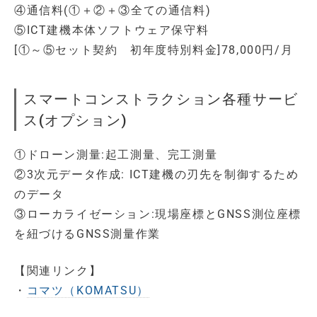
④通信料(①＋②＋③全ての通信料)
⑤ICT建機本体ソフトウェア保守料
[①～⑤セット契約 初年度特別料金]78,000円/月
スマートコンストラクション各種サービ
ス(オプション)
①ドローン測量:起工測量、完工測量
②3次元データ作成: ICT建機の刃先を制御するため
のデータ
③ローカライゼーション:現場座標とGNSS測位座標
を紐づけるGNSS測量作業
【関連リンク】
・
コマツ（KOMATSU）