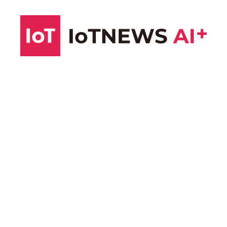
コ
ン
テ
ン
ツ
へ
ス
キ
ッ
プ