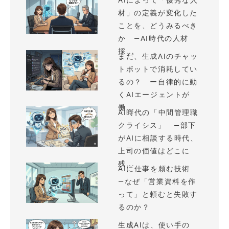
AIによって「優秀な人
材」の定義が変化した
ことを、どうみるべき
か —AI時代の人材
採...
まだ、生成AIのチャッ
トボットで消耗してい
るの？ ー自律的に動
くAIエージェントが
働...
AI時代の「中間管理職
クライシス」 —部下
がAIに相談する時代、
上司の価値はどこに
残...
AIに仕事を頼む技術
—なぜ「営業資料を作
って」と頼むと失敗す
るのか？
生成AIは、使い手の