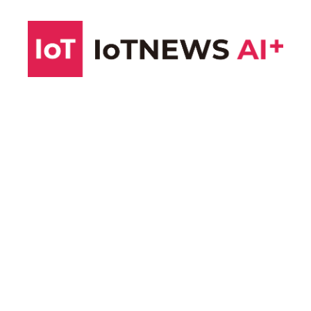
コ
ン
テ
ン
ツ
へ
ス
キ
ッ
プ