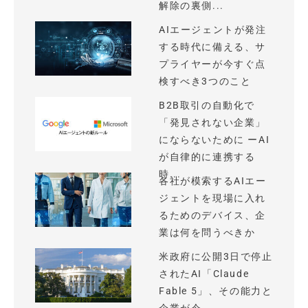
解除の裏側...
AIエージェントが発注
する時代に備える、サ
プライヤーが今すぐ点
検すべき3つのこと
B2B取引の自動化で
「発見されない企業」
にならないために ーAI
が自律的に連携する
時...
各社が模索するAIエー
ジェントを現場に入れ
るためのデバイス、企
業は何を問うべきか
米政府に公開3日で停止
されたAI「Claude
Fable 5」、その能力と