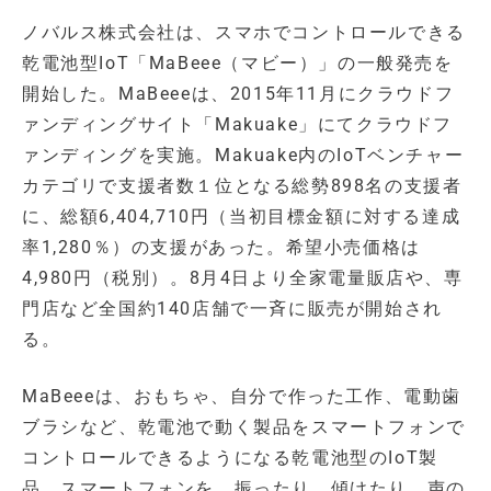
ノバルス株式会社は、スマホでコントロールできる
乾電池型IoT「MaBeee（マビー）」の一般発売を
開始した。MaBeeeは、2015年11月にクラウドフ
ァンディングサイト「Makuake」にてクラウドフ
ァンディングを実施。Makuake内のIoTベンチャー
カテゴリで支援者数１位となる総勢898名の支援者
に、総額6,404,710円（当初目標金額に対する達成
率1,280％）の支援があった。希望小売価格は
4,980円（税別）。8月4日より全家電量販店や、専
門店など全国約140店舗で一斉に販売が開始され
る。
MaBeeeは、おもちゃ、自分で作った工作、電動歯
ブラシなど、乾電池で動く製品をスマートフォンで
コントロールできるようになる乾電池型のIoT製
品。スマートフォンを、振ったり、傾けたり、声の