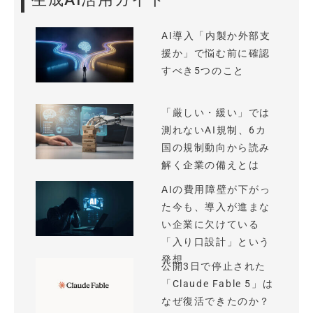
AI導入「内製か外部支
援か」で悩む前に確認
すべき5つのこと
「厳しい・緩い」では
測れないAI規制、6カ
国の規制動向から読み
解く企業の備えとは
AIの費用障壁が下がっ
た今も、導入が進まな
い企業に欠けている
「入り口設計」という
発想
公開3日で停止された
「Claude Fable 5」は
なぜ復活できたのか？