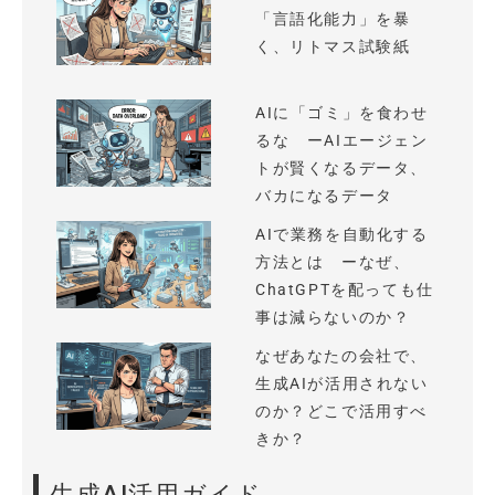
「言語化能力」を暴
く、リトマス試験紙
AIに「ゴミ」を食わせ
るな ーAIエージェン
トが賢くなるデータ、
バカになるデータ
AIで業務を自動化する
方法とは ーなぜ、
ChatGPTを配っても仕
事は減らないのか？
なぜあなたの会社で、
生成AIが活用されない
のか？どこで活用すべ
きか？
生成AI活用ガイド