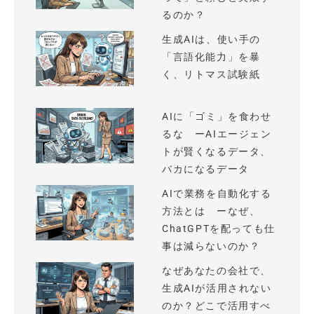
るのか？
生成AIは、使い手の
「言語化能力」を暴
く、リトマス試験紙
AIに「ゴミ」を食わせ
るな ーAIエージェン
トが賢くなるデータ、
バカになるデータ
AIで業務を自動化する
方法とは ーなぜ、
ChatGPTを配っても仕
事は減らないのか？
なぜあなたの会社で、
生成AIが活用されない
のか？どこで活用すべ