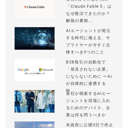
「Claude Fable 5」は
なぜ復活できたのか？
解除の裏側...
AIエージェントが発注
する時代に備える、サ
プライヤーが今すぐ点
検すべき3つのこと
B2B取引の自動化で
「発見されない企業」
にならないために ーAI
が自律的に連携する
時...
各社が模索するAIエー
ジェントを現場に入れ
るためのデバイス、企
業は何を問うべきか
米政府に公開3日で停止