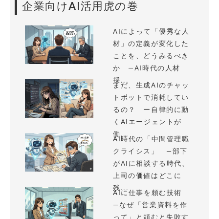
企業向けAI活用虎の巻
AIによって「優秀な人
材」の定義が変化した
ことを、どうみるべき
か —AI時代の人材
採...
まだ、生成AIのチャッ
トボットで消耗してい
るの？ ー自律的に動
くAIエージェントが
働...
AI時代の「中間管理職
クライシス」 —部下
がAIに相談する時代、
上司の価値はどこに
残...
AIに仕事を頼む技術
—なぜ「営業資料を作
って」と頼むと失敗す