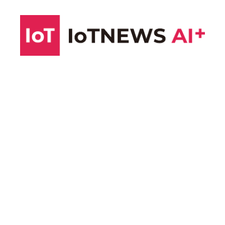
コ
ン
テ
ン
ツ
へ
ス
キ
ッ
プ