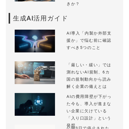
きか？
生成AI活用ガイド
AI導入「内製か外部支
援か」で悩む前に確認
すべき5つのこと
「厳しい・緩い」では
測れないAI規制、6カ
国の規制動向から読み
解く企業の備えとは
AIの費用障壁が下がっ
た今も、導入が進まな
い企業に欠けている
「入り口設計」という
発想
公開3日で停止された