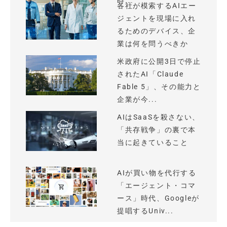
時...
各社が模索するAIエー
ジェントを現場に入れ
るためのデバイス、企
業は何を問うべきか
米政府に公開3日で停止
されたAI「Claude
Fable 5」、その能力と
企業が今...
AIはSaaSを殺さない、
「共存戦争」の裏で本
当に起きていること
AIが買い物を代行する
「エージェント・コマ
ース」時代、Googleが
提唱するUniv...