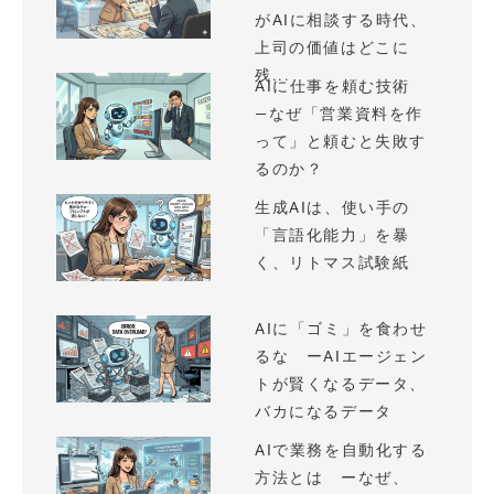
がAIに相談する時代、
上司の価値はどこに
残...
AIに仕事を頼む技術
—なぜ「営業資料を作
って」と頼むと失敗す
るのか？
生成AIは、使い手の
「言語化能力」を暴
く、リトマス試験紙
AIに「ゴミ」を食わせ
るな ーAIエージェン
トが賢くなるデータ、
バカになるデータ
AIで業務を自動化する
方法とは ーなぜ、