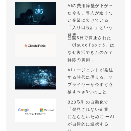
AIの費用障壁が下がっ
た今も、導入が進まな
い企業に欠けている
「入り口設計」という
発想
公開3日で停止された
「Claude Fable 5」は
なぜ復活できたのか？
解除の裏側...
AIエージェントが発注
する時代に備える、サ
プライヤーが今すぐ点
検すべき3つのこと
B2B取引の自動化で
「発見されない企業」
にならないために ーAI
が自律的に連携する