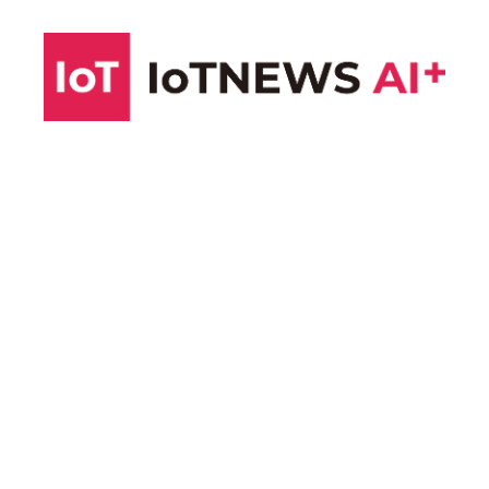
コ
ン
テ
ン
ツ
へ
ス
キ
ッ
プ