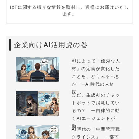
IoTに関する様々な情報を取材し、皆様にお届けいたし
ます。
企業向けAI活用虎の巻
AIによって「優秀な人
材」の定義が変化した
ことを、どうみるべき
か —AI時代の人材
採...
まだ、生成AIのチャッ
トボットで消耗してい
るの？ ー自律的に動
くAIエージェントが
働...
AI時代の「中間管理職
クライシス」 —部下