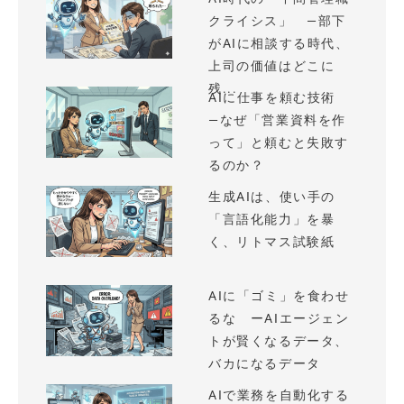
クライシス」 —部下
がAIに相談する時代、
上司の価値はどこに
残...
AIに仕事を頼む技術
—なぜ「営業資料を作
って」と頼むと失敗す
るのか？
生成AIは、使い手の
「言語化能力」を暴
く、リトマス試験紙
AIに「ゴミ」を食わせ
るな ーAIエージェン
トが賢くなるデータ、
バカになるデータ
AIで業務を自動化する