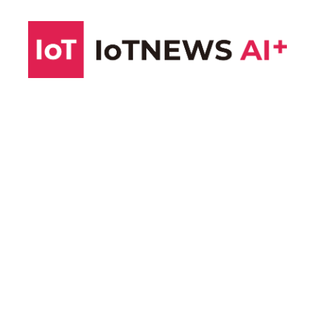
コ
ン
テ
ン
ツ
へ
ス
キ
ッ
プ