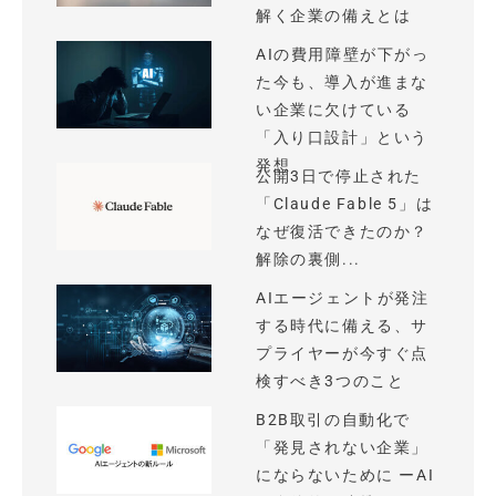
解く企業の備えとは
AIの費用障壁が下がっ
た今も、導入が進まな
い企業に欠けている
「入り口設計」という
発想
公開3日で停止された
「Claude Fable 5」は
なぜ復活できたのか？
解除の裏側...
AIエージェントが発注
する時代に備える、サ
プライヤーが今すぐ点
検すべき3つのこと
B2B取引の自動化で
「発見されない企業」
にならないために ーAI