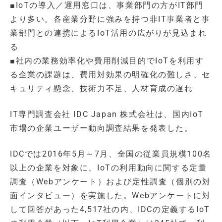
■IoTの導入／運用窓口は、事業部門の方がIT部門
より多い。各産業分野に強みを持つ非IT事業者と事
業部門との連携によるIoT活用の広がりが見込まれ
る
■社内の業務効率化や費用削減目的でIoTを利用す
る企業の課題は、費用対効果の明確化の難しさ、セ
キュリティ懸念、技術力不足、人材育成の遅れ
IT専門調査会社 IDC Japan 株式会社は、国内IoT
市場の企業ユーザー動向調査結果を発表した。
IDCでは2016年5月～7月、全国の従業員規模100名
以上の企業を対象に、IoTの利用動向に関する定量
調査（Webアンケート）および定性調査（個別の対
面インタビュー）を実施した。Webアンケートに対
して回答があった4,517社の内、IDCの定義するIoT