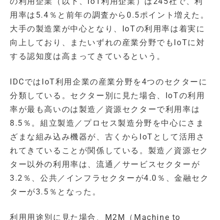
の利用企業（以下、IoT利用企業）は245社で、利
用率は5.4％と前年の調査から0.5ポイント増えた。
大手の製造業が中心となり、IoTの利用率は着実に
向上しており、またいずれの産業分野でもIoTに対
する認知度は高まってきているという。
IDCではIoT利用企業の産業分野を4つのセクターに
分類している。セクター別に見た場合、IoTの利用
率が最も高いのは製造／資源セクターで利用率は
8.5％。組立製造／プロセス製造分野を中心にさま
ざまな組み込み機器が、古くからIoTとして活用さ
れてきていることが関係している。製造／資源セク
ター以外の利用率は、流通／サービスセクターが
3.2％、公共／インフラセクターが4.0％、金融セク
ターが3.5％となった。
利用用途別に見た場合、M2M（Machine to