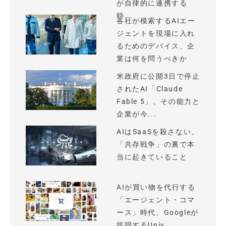
が自律的に連携する
時...
各社が模索するAIエー
ジェントを現場に入れ
るためのデバイス、企
業は何を問うべきか
米政府に公開3日で停止
されたAI「Claude
Fable 5」、その能力と
企業が今...
AIはSaaSを殺さない、
「共存戦争」の裏で本
当に起きていること
AIが買い物を代行する
「エージェント・コマ
ース」時代、Googleが
提唱するUniv...