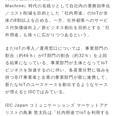
Machine）時代の名残りとして自社内の業務効率化
／コスト削減を目的とした「社内用途」のIoTが全
体の8割以上を占める。一方、社外顧客へのサービ
ス付加価値向上／新ビジネス創出を目的とする「社
外用途」も徐々に広がりつつあるという。
またIoTの導入／運用窓口については、事業部門の
割合（約46％）がIT部門の割合（約32％）を上回
る結果になっている。事業部門が主体となってIoT
ビジネスを加速するのに伴い、各産業分野に強みを
持つ非IT事業者と企業の事業部門が密に連携して、
新たなIoTのユースケースを創出するようなケース
が増えるとIDCではみている。
IDC Japan コミュニケーションズ マーケットアナ
リストの鳥巣 悠太氏は「社内用途でIoTを利用する