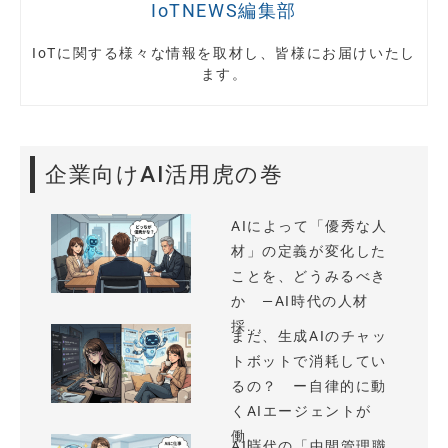
IoTNEWS編集部
IoTに関する様々な情報を取材し、皆様にお届けいたし
ます。
企業向けAI活用虎の巻
AIによって「優秀な人
材」の定義が変化した
ことを、どうみるべき
か —AI時代の人材
採...
まだ、生成AIのチャッ
トボットで消耗してい
るの？ ー自律的に動
くAIエージェントが
働...
AI時代の「中間管理職