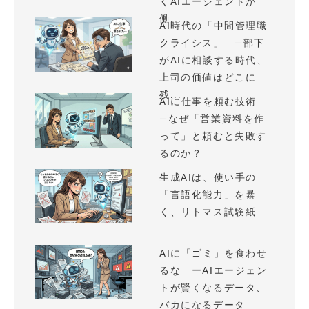
くAIエージェントが
働...
AI時代の「中間管理職
クライシス」 —部下
がAIに相談する時代、
上司の価値はどこに
残...
AIに仕事を頼む技術
—なぜ「営業資料を作
って」と頼むと失敗す
るのか？
生成AIは、使い手の
「言語化能力」を暴
く、リトマス試験紙
AIに「ゴミ」を食わせ
るな ーAIエージェン
トが賢くなるデータ、
バカになるデータ