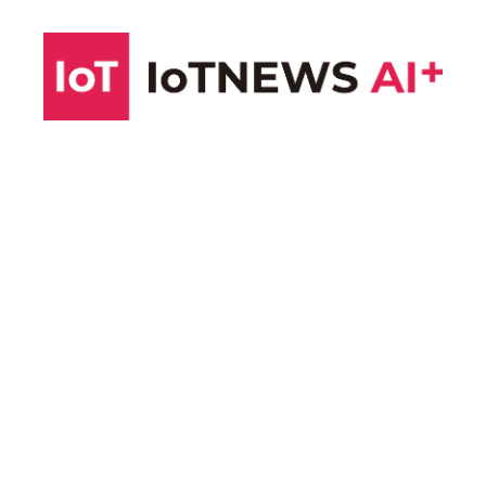
コ
ン
テ
ン
ツ
へ
ス
キ
ッ
プ