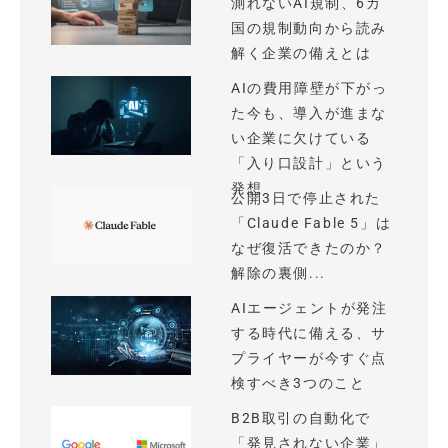
測れないAI規制、6カ
国の規制動向から読み
解く企業の備えとは
AIの費用障壁が下がっ
た今も、導入が進まな
い企業に欠けている
「入り口設計」という
発想
公開3日で停止された
「Claude Fable 5」は
なぜ復活できたのか？
解除の裏側...
AIエージェントが発注
する時代に備える、サ
プライヤーが今すぐ点
検すべき3つのこと
B2B取引の自動化で
「発見されない企業」