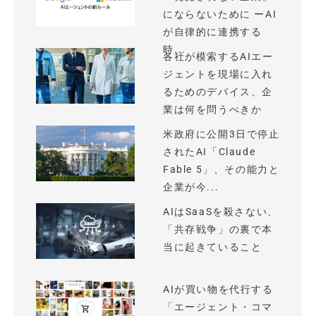
にならないために ーAI
が自律的に連携する
時...
各社が模索するAIエー
ジェントを現場に入れ
るためのデバイス、企
業は何を問うべきか
米政府に公開3日で停止
されたAI「Claude
Fable 5」、その能力と
企業が今...
AIはSaaSを殺さない、
「共存戦争」の裏で本
当に起きていること
AIが買い物を代行する
「エージェント・コマ