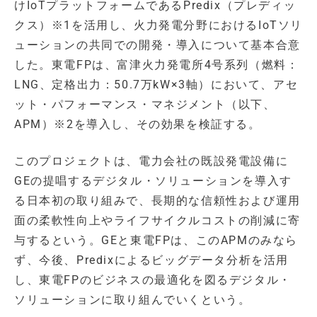
けIoTプラットフォームであるPredix（プレディッ
クス）※1を活用し、火力発電分野におけるIoTソリ
ューションの共同での開発・導入について基本合意
した。東電FPは、富津火力発電所4号系列（燃料：
LNG、定格出力：50.7万kW×3軸）において、アセ
ット・パフォーマンス・マネジメント（以下、
APM）※2を導入し、その効果を検証する。
このプロジェクトは、電力会社の既設発電設備に
GEの提唱するデジタル・ソリューションを導入す
る日本初の取り組みで、長期的な信頼性および運用
面の柔軟性向上やライフサイクルコストの削減に寄
与するという。GEと東電FPは、このAPMのみなら
ず、今後、Predixによるビッグデータ分析を活用
し、東電FPのビジネスの最適化を図るデジタル・
ソリューションに取り組んでいくという。