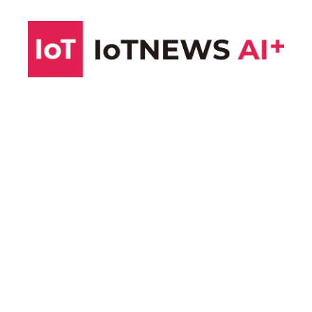
コ
ン
テ
ン
ツ
へ
ス
キ
ッ
プ