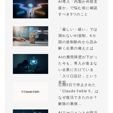
AI導入「内製か外部支
援か」で悩む前に確認
すべき5つのこと
「厳しい・緩い」では
測れないAI規制、6カ
国の規制動向から読み
解く企業の備えとは
AIの費用障壁が下がっ
た今も、導入が進まな
い企業に欠けている
「入り口設計」という
発想
公開3日で停止された
「Claude Fable 5」は
なぜ復活できたのか？
解除の裏側...
AIエージェントが発注