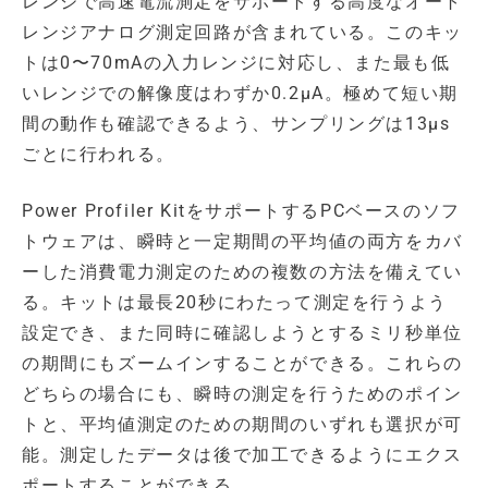
レンジで高速電流測定をサポートする高度なオート
レンジアナログ測定回路が含まれている。このキッ
トは0〜70mAの入力レンジに対応し、また最も低
いレンジでの解像度はわずか0.2µA。極めて短い期
間の動作も確認できるよう、サンプリングは13µs
ごとに行われる。
Power Profiler KitをサポートするPCベースのソフ
トウェアは、瞬時と一定期間の平均値の両方をカバ
ーした消費電力測定のための複数の方法を備えてい
る。キットは最長20秒にわたって測定を行うよう
設定でき、また同時に確認しようとするミリ秒単位
の期間にもズームインすることができる。これらの
どちらの場合にも、瞬時の測定を行うためのポイン
トと、平均値測定のための期間のいずれも選択が可
能。測定したデータは後で加工できるようにエクス
ポートすることができる。