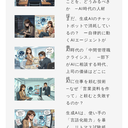
ことを、どうみるべき
か —AI時代の人材
採...
まだ、生成AIのチャッ
トボットで消耗してい
るの？ ー自律的に動
くAIエージェントが
働...
AI時代の「中間管理職
クライシス」 —部下
がAIに相談する時代、
上司の価値はどこに
残...
AIに仕事を頼む技術
—なぜ「営業資料を作
って」と頼むと失敗す
るのか？
生成AIは、使い手の
「言語化能力」を暴
く、リトマス試験紙