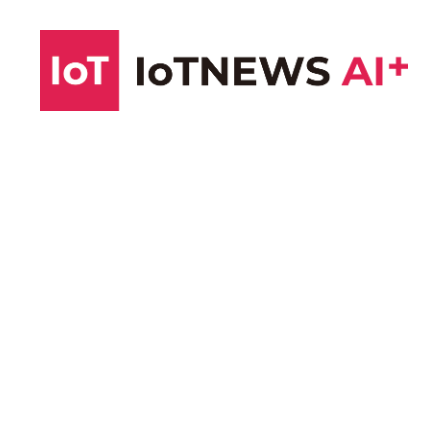
コ
ン
テ
ン
ツ
へ
ス
キ
ッ
プ