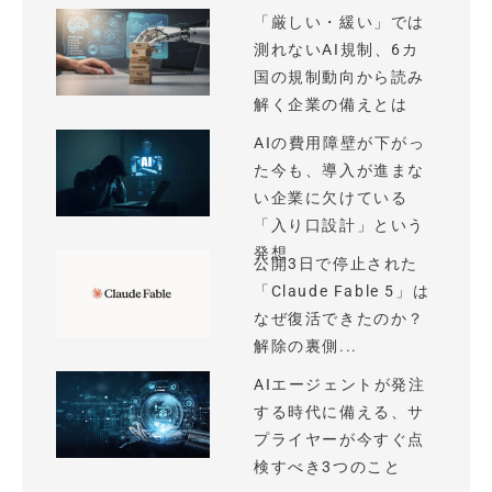
「厳しい・緩い」では
測れないAI規制、6カ
国の規制動向から読み
解く企業の備えとは
AIの費用障壁が下がっ
た今も、導入が進まな
い企業に欠けている
「入り口設計」という
発想
公開3日で停止された
「Claude Fable 5」は
なぜ復活できたのか？
解除の裏側...
AIエージェントが発注
する時代に備える、サ
プライヤーが今すぐ点
検すべき3つのこと