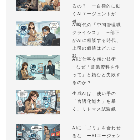
るの？ ー自律的に動
くAIエージェントが
働...
AI時代の「中間管理職
クライシス」 —部下
がAIに相談する時代、
上司の価値はどこに
残...
AIに仕事を頼む技術
—なぜ「営業資料を作
って」と頼むと失敗す
るのか？
生成AIは、使い手の
「言語化能力」を暴
く、リトマス試験紙
AIに「ゴミ」を食わせ
るな ーAIエージェン