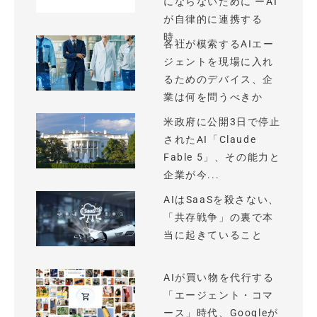
にならないために ーAI
が自律的に連携する
時...
各社が模索するAIエー
ジェントを現場に入れ
るためのデバイス、企
業は何を問うべきか
米政府に公開3日で停止
されたAI「Claude
Fable 5」、その能力と
企業が今...
AIはSaaSを殺さない、
「共存戦争」の裏で本
当に起きていること
AIが買い物を代行する
「エージェント・コマ
ース」時代、Googleが