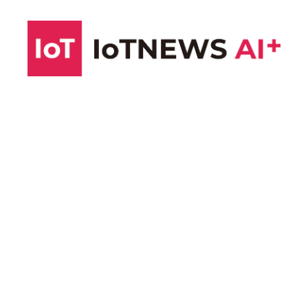
コ
ン
テ
ン
ツ
へ
ス
キ
ッ
プ