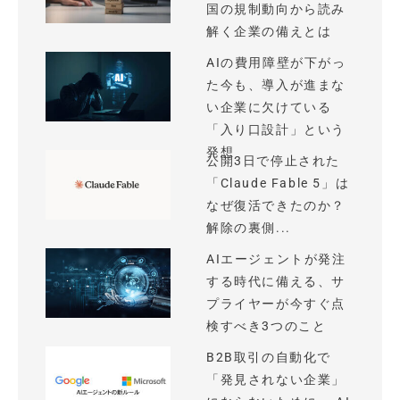
国の規制動向から読み
解く企業の備えとは
AIの費用障壁が下がっ
た今も、導入が進まな
い企業に欠けている
「入り口設計」という
発想
公開3日で停止された
「Claude Fable 5」は
なぜ復活できたのか？
解除の裏側...
AIエージェントが発注
する時代に備える、サ
プライヤーが今すぐ点
検すべき3つのこと
B2B取引の自動化で
「発見されない企業」