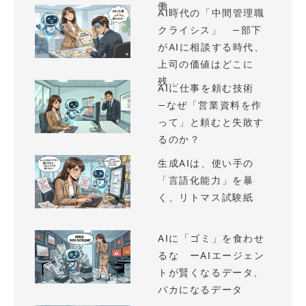
働...
AI時代の「中間管理職
クライシス」 —部下
がAIに相談する時代、
上司の価値はどこに
残...
AIに仕事を頼む技術
—なぜ「営業資料を作
って」と頼むと失敗す
るのか？
生成AIは、使い手の
「言語化能力」を暴
く、リトマス試験紙
AIに「ゴミ」を食わせ
るな ーAIエージェン
トが賢くなるデータ、
バカになるデータ