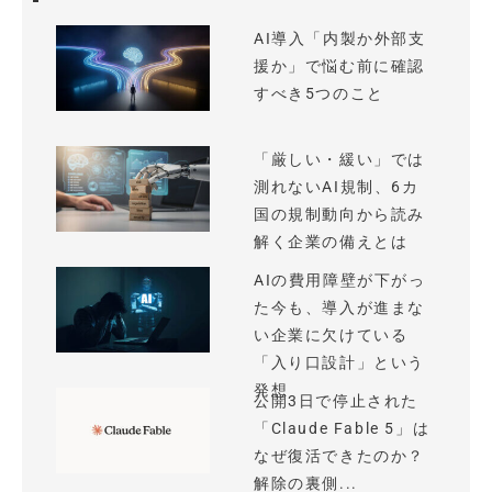
AI導入「内製か外部支
援か」で悩む前に確認
すべき5つのこと
「厳しい・緩い」では
測れないAI規制、6カ
国の規制動向から読み
解く企業の備えとは
AIの費用障壁が下がっ
た今も、導入が進まな
い企業に欠けている
「入り口設計」という
発想
公開3日で停止された
「Claude Fable 5」は
なぜ復活できたのか？
解除の裏側...