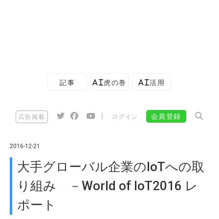
記事
AI虎の巻
AI活用
|
会員登録
広告掲載
ログイン
2016-12-21
大手グローバル企業のIoTへの取
り組み －World of IoT2016 レ
ポート