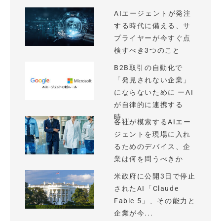
AIエージェントが発注
する時代に備える、サ
プライヤーが今すぐ点
検すべき3つのこと
B2B取引の自動化で
「発見されない企業」
にならないために ーAI
が自律的に連携する
時...
各社が模索するAIエー
ジェントを現場に入れ
るためのデバイス、企
業は何を問うべきか
米政府に公開3日で停止
されたAI「Claude
Fable 5」、その能力と
企業が今...