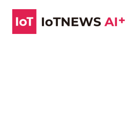
コ
ン
テ
ン
ツ
へ
ス
キ
ッ
プ