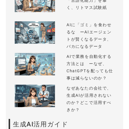
「言語化能力」を暴
く、リトマス試験紙
AIに「ゴミ」を食わせ
るな ーAIエージェン
トが賢くなるデータ、
バカになるデータ
AIで業務を自動化する
方法とは ーなぜ、
ChatGPTを配っても仕
事は減らないのか？
なぜあなたの会社で、
生成AIが活用されない
のか？どこで活用すべ
きか？
生成AI活用ガイド