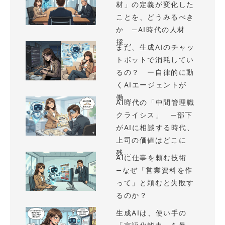
材」の定義が変化した
ことを、どうみるべき
か —AI時代の人材
採...
まだ、生成AIのチャッ
トボットで消耗してい
るの？ ー自律的に動
くAIエージェントが
働...
AI時代の「中間管理職
クライシス」 —部下
がAIに相談する時代、
上司の価値はどこに
残...
AIに仕事を頼む技術
—なぜ「営業資料を作
って」と頼むと失敗す
るのか？
生成AIは、使い手の