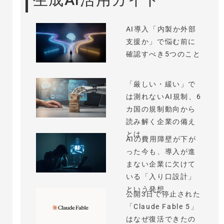
AI導入「内製か外部
支援か」で悩む前に
確認すべき5つのこと
「厳しい・緩い」で
は測れないAI規制、6
カ国の規制動向から
読み解く企業の備え
とは
AIの費用障壁が下が
った今も、導入が進
まない企業に欠けて
いる「入り口設計」
という発想
公開3日で停止された
「Claude Fable 5」
はなぜ復活できたの