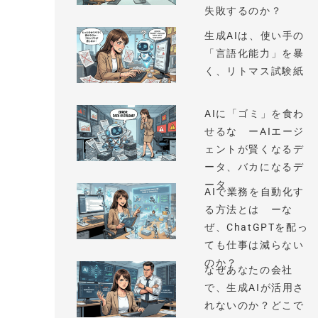
失敗するのか？
生成AIは、使い手の
「言語化能力」を暴
く、リトマス試験紙
AIに「ゴミ」を食わ
せるな ーAIエージ
ェントが賢くなるデ
ータ、バカになるデ
ータ
AIで業務を自動化す
る方法とは ーな
ぜ、ChatGPTを配っ
ても仕事は減らない
のか？
なぜあなたの会社
で、生成AIが活用さ
れないのか？どこで