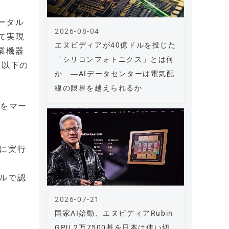
ータル
2026-08-04
て実現
エヌビディアが40億ドルを投じた
業機器
「シリコンフォトニクス」とは何
に以下の
か ―AIデータセンターは電気配
線の限界を越えられるか
アをマー
に実行
ルで認
2026-07-21
国家AI始動、エヌビディアRubin
GPU 2万7500基を日本は使い切