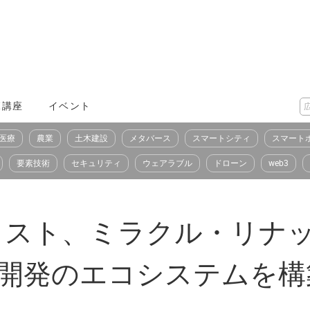
X講座
イベント
医療
農業
土木建設
メタバース
スマートシティ
スマート
要素技術
セキュリティ
ウェアラブル
ドローン
web3
トラスト、ミラクル・リナ
ス開発のエコシステムを