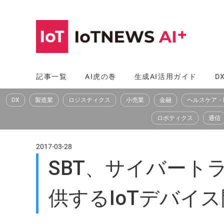
コ
ン
テ
ン
ツ
記事一覧
AI虎の巻
生成AI活用ガイド
D
へ
DX
製造業
ロジスティクス
小売業
金融
ヘルスケア・
ス
キ
ロボティクス
通信
ッ
プ
2017-03-28
SBT、サイバー
供するIoTデバイ