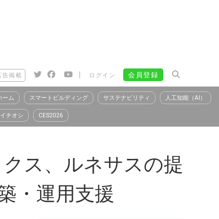
|
会員登録
広告掲載
ログイン
ホーム
スマートビルディング
サステナビリティ
人工知能（AI）
イチオシ
CES2026
ックス、ルネサスの提
構築・運用支援