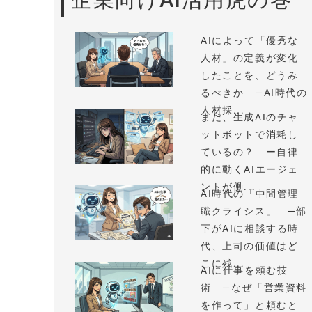
AIによって「優秀な
人材」の定義が変化
したことを、どうみ
るべきか —AI時代の
人材採...
まだ、生成AIのチャ
ットボットで消耗し
ているの？ ー自律
的に動くAIエージェ
ントが働...
AI時代の「中間管理
職クライシス」 —部
下がAIに相談する時
代、上司の価値はど
こに残...
AIに仕事を頼む技
術 —なぜ「営業資料
を作って」と頼むと