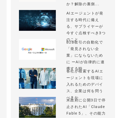
か？解除の裏側...
AIエージェントが発
注する時代に備え
る、サプライヤーが
今すぐ点検すべき3つ
のこと
B2B取引の自動化で
「発見されない企
業」にならないため
に ーAIが自律的に連
携する時...
各社が模索するAIエ
ージェントを現場に
入れるためのデバイ
ス、企業は何を問う
べきか
米政府に公開3日で停
止されたAI「Claude
Fable 5」、その能力