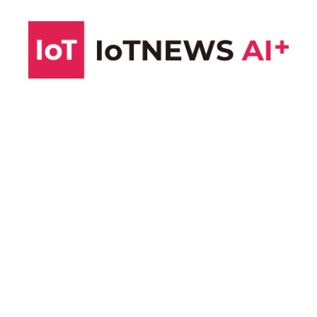
コ
ン
テ
ン
ツ
へ
ス
キ
ッ
プ