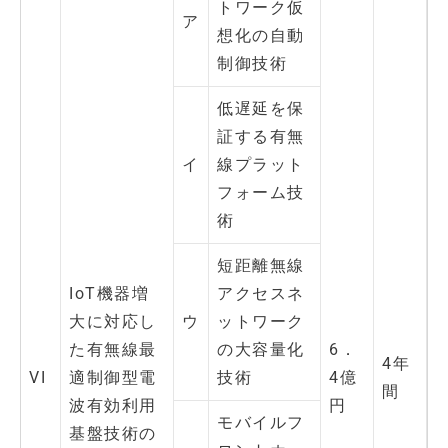
トワーク仮
ア
想化の自動
制御技術
低遅延を保
証する有無
イ
線プラット
フォーム技
術
短距離無線
IoT機器増
アクセスネ
大に対応し
ウ
ットワーク
た有無線最
の大容量化
6．
4年
VI
適制御型電
技術
4億
間
波有効利用
円
モバイルフ
基盤技術の