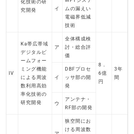
WPTシステ
化技術の研
イ
ムの漏えい
究開発
電磁界低減
技術
全体構成検
Ka帯広帯域
ア
討・総合評
デジタルビ
価
ームフォー
8．
ミング機能
DBFプロセ
3年
IV
6億
による周波
イ
ッサ部の開
間
円
数利用高効
発
率化技術の
アンテナ・
研究開発
ウ
RF部の開発
狭空間にお
ける周波数
ア