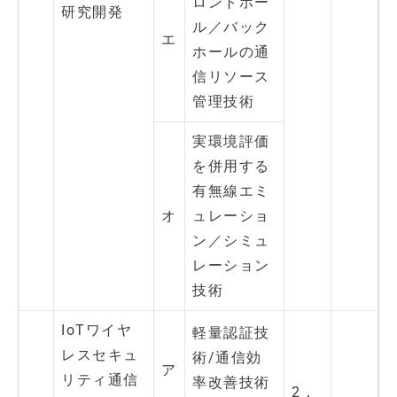
ロントホー
研究開発
ル／バック
エ
ホールの通
信リソース
管理技術
実環境評価
を併用する
有無線エミ
オ
ュレーショ
ン／シミュ
レーション
技術
IoTワイヤ
軽量認証技
レスセキュ
術/通信効
ア
リティ通信
率改善技術
2．