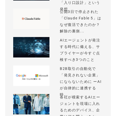
「入り口設計」という
発想
公開3日で停止された
「Claude Fable 5」は
なぜ復活できたのか？
解除の裏側...
AIエージェントが発注
する時代に備える、サ
プライヤーが今すぐ点
検すべき3つのこと
B2B取引の自動化で
「発見されない企業」
にならないために ーAI
が自律的に連携する
時...
各社が模索するAIエー
ジェントを現場に入れ
るためのデバイス、企