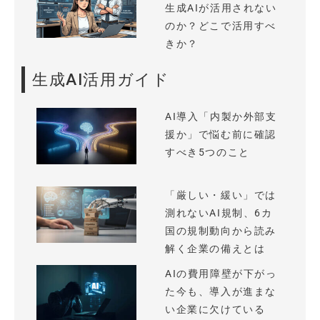
生成AIが活用されない
のか？どこで活用すべ
きか？
生成AI活用ガイド
AI導入「内製か外部支
援か」で悩む前に確認
すべき5つのこと
「厳しい・緩い」では
測れないAI規制、6カ
国の規制動向から読み
解く企業の備えとは
AIの費用障壁が下がっ
た今も、導入が進まな
い企業に欠けている