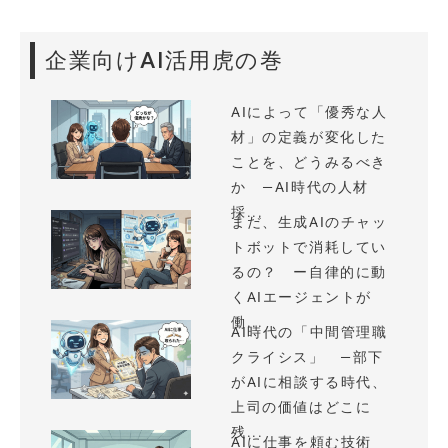
企業向けAI活用虎の巻
AIによって「優秀な人
材」の定義が変化した
ことを、どうみるべき
か —AI時代の人材
採...
まだ、生成AIのチャッ
トボットで消耗してい
るの？ ー自律的に動
くAIエージェントが
働...
AI時代の「中間管理職
クライシス」 —部下
がAIに相談する時代、
上司の価値はどこに
残...
AIに仕事を頼む技術