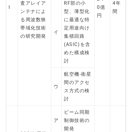
査アレイア
RF部の小
4年
I
0億
ンテナによ
型、薄型化
間
円
る周波数狭
に最適な特
帯域化技術
定用途向け
イ
の研究開発
集積回路
(ASIC)を含
めた構成検
討
航空機-衛星
間のアクセ
ウ
ス方式の検
討
ビーム同期
ア
制御技術の
開発