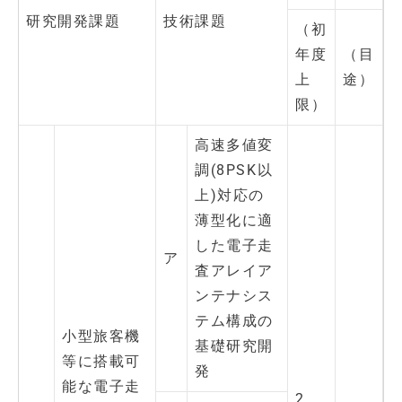
研究開発課題
技術課題
（初
年度
（目
上
途）
限）
高速多値変
調(8PSK以
上)対応の
薄型化に適
した電子走
ア
査アレイア
ンテナシス
テム構成の
小型旅客機
基礎研究開
等に搭載可
発
能な電子走
2．