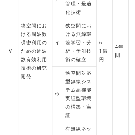
管理・最適
化技術
狭空間にお
狭空間にお
ける周波数
ける無線環
稠密利用の
イ
境学習・分
6．
4年
V
ための周波
析・予測技
1億
間
数有効利用
術の確立
円
技術の研究
狭空間対応
開発
型無線シス
テム高機能
ウ
実証型環境
の構築・実
証
有無線ネッ