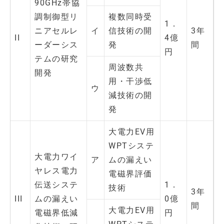
90GHz帯協
調制御型リ
複数同時受
1．
ニアセルレ
イ
信技術の開
3年
II
4億
ーダーシス
発
間
円
テムの研究
周波数共
開発
用・干渉低
ウ
減技術の開
発
大電力EV用
WPTシステ
大電力ワイ
ア
ムの漏えい
ヤレス電力
電磁界評価
伝送システ
1．
技術
3年
III
ムの漏えい
0億
間
大電力EV用
電磁界低減
円