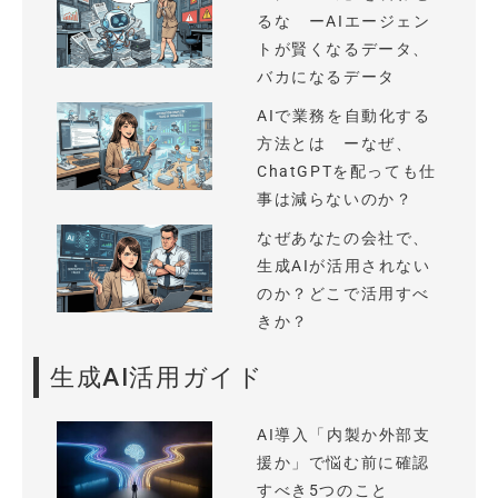
るな ーAIエージェン
トが賢くなるデータ、
バカになるデータ
AIで業務を自動化する
方法とは ーなぜ、
ChatGPTを配っても仕
事は減らないのか？
なぜあなたの会社で、
生成AIが活用されない
のか？どこで活用すべ
きか？
生成AI活用ガイド
AI導入「内製か外部支
援か」で悩む前に確認
すべき5つのこと