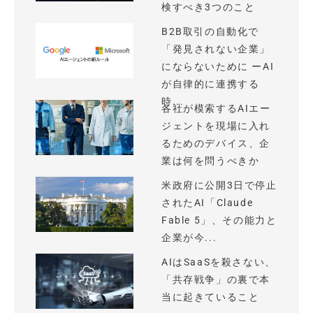
検すべき3つのこと
B2B取引の自動化で
「発見されない企業」
にならないために ーAI
が自律的に連携する
時...
各社が模索するAIエー
ジェントを現場に入れ
るためのデバイス、企
業は何を問うべきか
米政府に公開3日で停止
されたAI「Claude
Fable 5」、その能力と
企業が今...
AIはSaaSを殺さない、
「共存戦争」の裏で本
当に起きていること