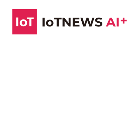
コ
ン
テ
ン
ツ
へ
ス
キ
ッ
プ