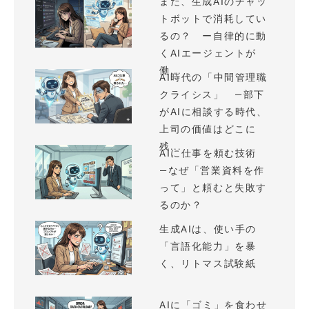
まだ、生成AIのチャッ
トボットで消耗してい
るの？ ー自律的に動
くAIエージェントが
働...
AI時代の「中間管理職
クライシス」 —部下
がAIに相談する時代、
上司の価値はどこに
残...
AIに仕事を頼む技術
—なぜ「営業資料を作
って」と頼むと失敗す
るのか？
生成AIは、使い手の
「言語化能力」を暴
く、リトマス試験紙
AIに「ゴミ」を食わせ