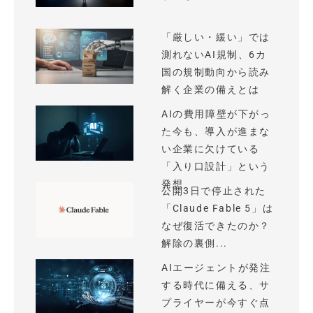
「厳しい・緩い」では
測れないAI規制、6カ
国の規制動向から読み
解く企業の備えとは
AIの費用障壁が下がっ
た今も、導入が進まな
い企業に欠けている
「入り口設計」という
発想
公開3日で停止された
「Claude Fable 5」は
なぜ復活できたのか？
解除の裏側...
AIエージェントが発注
する時代に備える、サ
プライヤーが今すぐ点